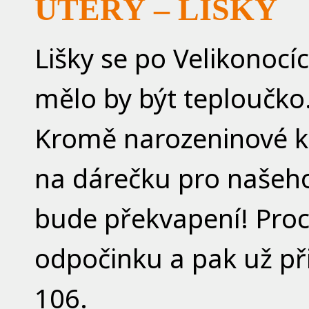
ÚTERÝ – LIŠKY
Lišky se po Velikonocí
mělo by být teploučko
Kromě narozeninové kn
na dárečku pro našeho
bude překvapení! Proc
odpočinku a pak už při
106.