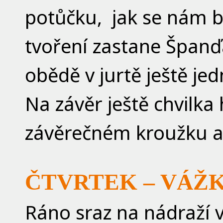
potůčku, jak se nám b
tvoření zastane Španď
obědě v jurtě ještě j
Na závěr ještě chvilka
závěrečném kroužku a 
ČTVRTEK – VÁŽ
Ráno sraz na nádraží 