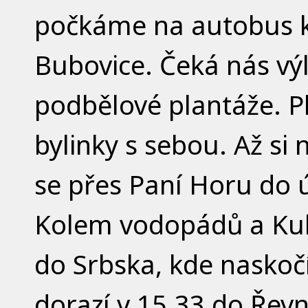
počkáme na autobus 
Bubovice. Čeká nás vý
podbělové plantáže. Pl
bylinky s sebou. Až si
se přes Paní Horu do 
Kolem vodopádů a Ku
do Srbska, kde naskoč
dorazí v 15.33 do Řevn