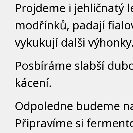
Projdeme i jehličnatý 
modřínků, padají fialo
vykukují dalši výhonky
Posbíráme slabší dubov
kácení.
Odpoledne budeme nas
Připravíme si fermento