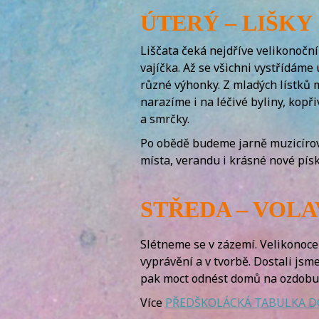
ÚTERÝ – LIŠKY
Liščata čeká nejdříve velikonoční
vajíčka. Až se všichni vystřídáme
různé výhonky. Z mladých lístků m
narazíme i na léčivé byliny, kopř
a smrčky.
Po obědě budeme jarně muzicírov
místa, verandu i krásné nové písk
STŘEDA – VOL
Slétneme se v zázemí. Velikonoce 
vyprávění a v tvorbě. Dostali jsm
pak moct odnést domů na ozdobu. 
Více
PŘEDŠKOLÁCKÁ TABULKA 