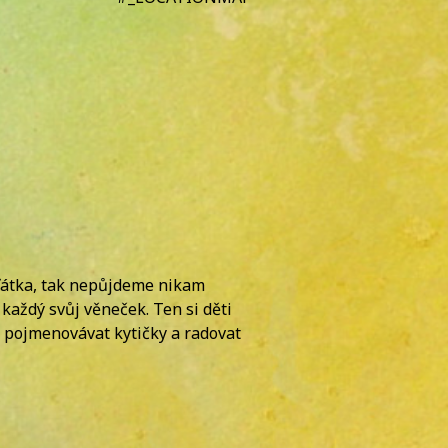
áďátka, tak nepůjdeme nikam
každý svůj věneček. Ten si děti
, pojmenovávat kytičky a radovat