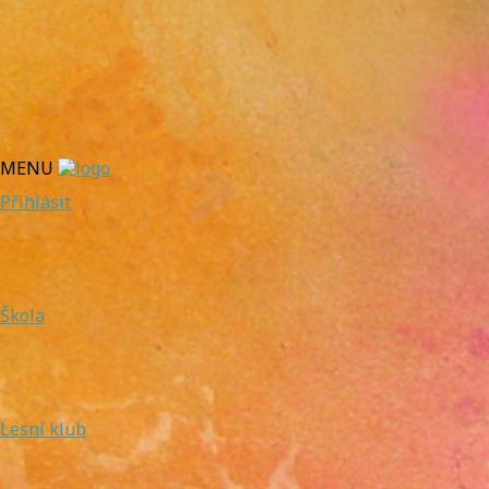
MENU
Přihlásit
Škola
Lesní klub