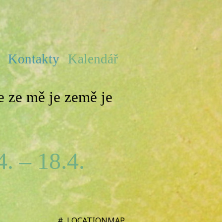
e
Kontakty
Kalendář
 ze mě je země je
. – 18.4.
#_LOCATIONMAP