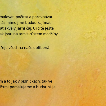
 malovat, počítat a porovnávat
m nás mimo jiné budou zajímat
skvělý jarní čaj. Určitě ještě
 jak jsou na tom s růstem modříny
hřeje všechna naše oblíbená
 a to jak v písničkách, tak ve
s dětmi pomalujeme a budou si je