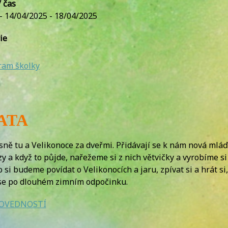
 čas
 - 14/04/2025 - 18/04/2025
ie
ram školky
ČATA
jasně tu a Velikonoce za dveřmi. Přidávají se k nám nová ml
a když to půjde, nařežeme si z nich větvičky a vyrobíme si 
i budeme povídat o Velikonocích a jaru, zpívat si a hrát si
lese po dlouhém zimním odpočinku.
DOVEDNOSTÍ