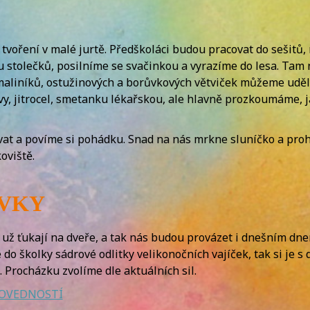
 tvoření v malé jurtě. Předškoláci budou pracovat do sešitů,
 u stolečků, posilníme se svačinkou a vyrazíme do lesa. Ta
aliníků, ostužinových a borůvkových větviček můžeme udělat 
ivy, jitrocel, smetanku lékařskou, ale hlavně prozkoumáme,
at a povíme si pohádku. Snad na nás mrkne sluníčko a pro
oviště.
AVKY
už ťukají na dveře, a tak nás budou provázet i dnešním dnem
e do školky sádrové odlitky velikonočních vajíček, tak si je 
Procházku zvolíme dle aktuálních sil.
DOVEDNOSTÍ