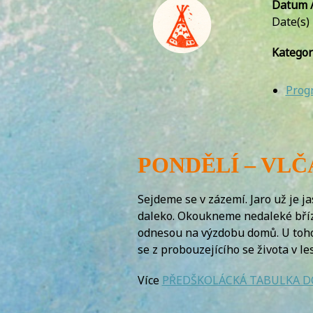
Datum /
Date(s)
Kategor
Prog
PONDĚLÍ – VL
Sejdeme se v zázemí. Jaro už je 
daleko. Okoukneme nedaleké břízy 
odnesou na výzdobu domů. U toho s
se z probouzejícího se života v 
Více
PŘEDŠKOLÁCKÁ TABULKA 