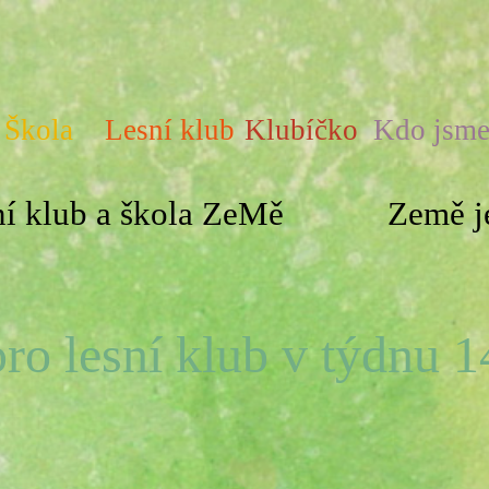
Škola
Lesní klub
Klubíčko
Kdo jsm
í klub a škola ZeMě
Země je
ro lesní klub v týdnu 14