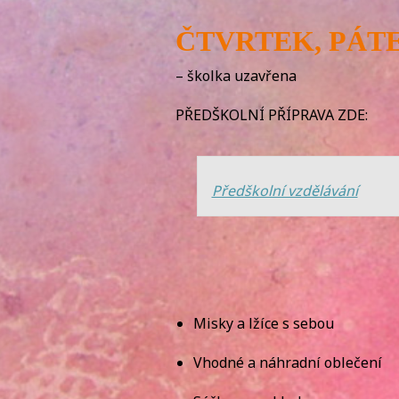
ČTVRTEK, PÁT
– školka uzavřena
PŘEDŠKOLNÍ PŘÍPRAVA ZDE:
Předškolní vzdělávání
Misky a lžíce s sebou
Vhodné a náhradní oblečení