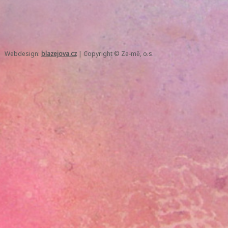
Webdesign:
blazejova.cz
|
Copyright © Ze-mě, o.s.