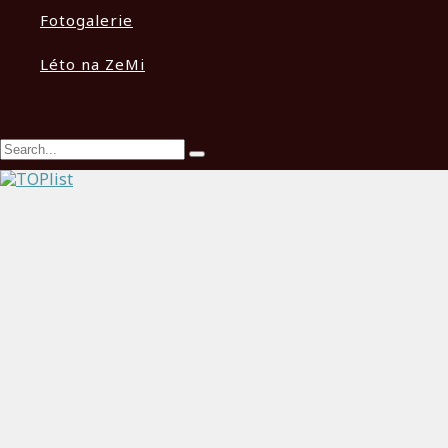
Fotogalerie
Léto na ZeMi