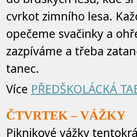
cvrkot zimního lesa. Ka
opečeme svačinky a ohře
zazpíváme a třeba zatan
tanec.
Více
PŘEDŠKOLÁCKÁ TA
ČTVRTEK – VÁŽKY
Piknikové vážky tentokrá