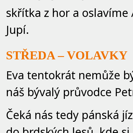
skřítka z hor a oslavíme
Jupí.
STŘEDA – VOLAVKY
Eva tentokrát nemůže být
náš bývalý průvodce Pet
Čeká nás tedy pánská jí
do brdských lesů, kde s