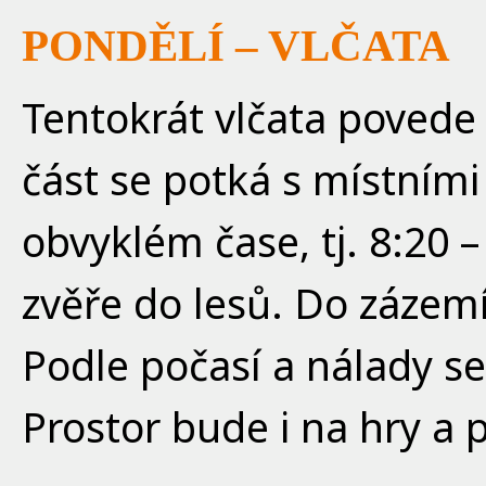
PONDĚLÍ – VLČATA
Tentokrát vlčata povede
část se potká s místními
obvyklém čase, tj. 8:20 –
zvěře do lesů. Do zázemí
Podle počasí a nálady se
Prostor bude i na hry a 