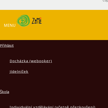
Cop
MENU
Přihlásit
Docházka (webooker)
Jídelníček
Škola
Individuální vzdělávání (včetně přezkoušení)