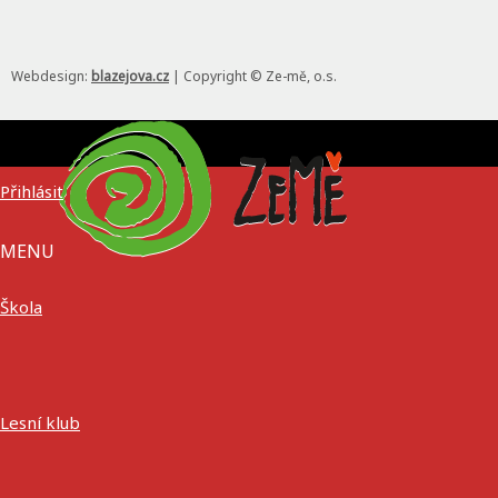
Webdesign:
blazejova.cz
|
Copyright © Ze-mě, o.s.
Přihlásit
MENU
Škola
Lesní klub