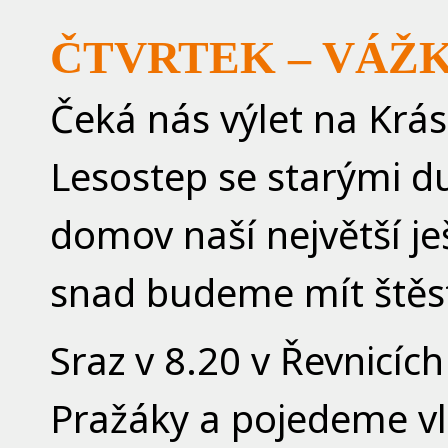
ČTVRTEK – VÁŽ
Čeká nás výlet na Krá
Lesostep se starými d
domov naší největší ješ
snad budeme mít štěst
Sraz v 8.20 v Řevnicíc
Pražáky a pojedeme v