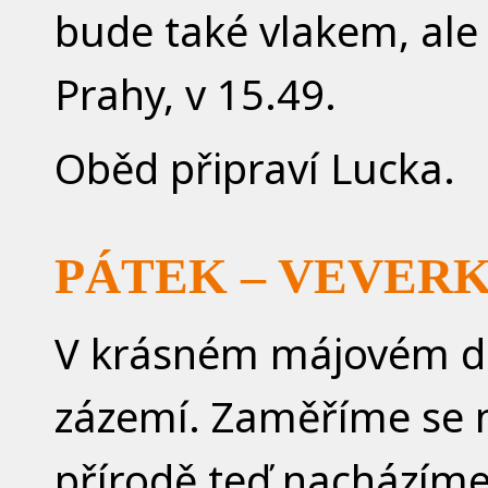
bude také vlakem, ale
Prahy, v 15.49.
Oběd připraví Lucka.
PÁTEK – VEVER
V krásném májovém dni
zázemí. Zaměříme se na
přírodě teď nacházíme