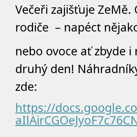
Večeři zajišťuje ZeMě.
rodiče – napéct nějak
nebo ovoce ať zbyde i 
druhý den! Náhradníky
zde:
https://docs.google.
aIlAirCGOeJyoF7c76CN