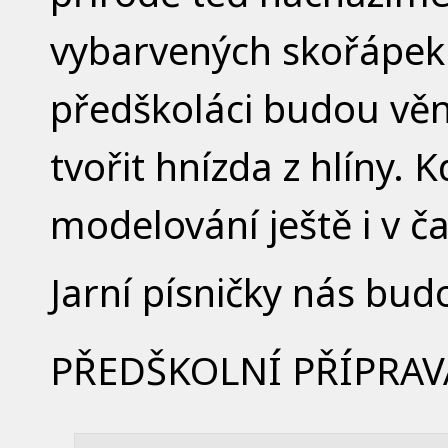
vybarvených skořápek
předškoláci budou věn
tvořit hnízda z hlíny. K
modelování ještě i v č
Jarní písničky nás bu
PŘEDŠKOLNÍ PŘÍPRAV