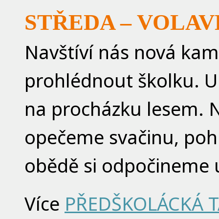
STŘEDA – VOLA
Navštíví nás nová kama
prohlédnout školku. U
na procházku lesem. N
opečeme svačinu, pohr
obědě si odpočineme u
Více
PŘEDŠKOLÁCKÁ 