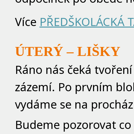
Více
PŘEDŠKOLÁCKÁ 
ÚTERÝ – LIŠKY
Ráno nás čeká tvoření 
zázemí. Po prvním blo
vydáme se na procházk
Budeme pozorovat co kd