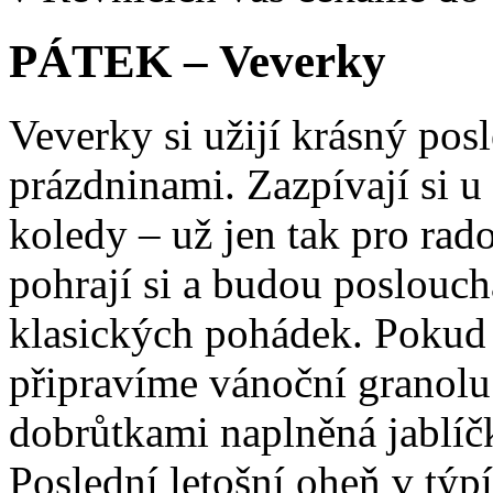
PÁTEK – Veverky
Veverky si užijí krásný pos
prázdninami. Zazpívají si 
koledy – už jen tak pro rad
pohrají si a budou poslouch
klasických pohádek. Pokud 
připravíme vánoční granolu
dobrůtkami naplněná jablíč
Poslední letošní oheň v týpí