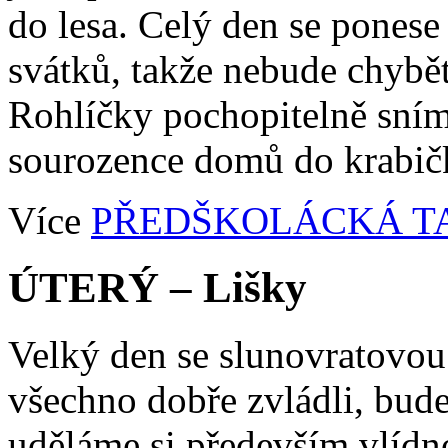
do lesa. Celý den se ponese
svátků, takže nebude chybět
Rohlíčky pochopitelně sníme
sourozence domů do krabič
Více
PŘEDŠKOLÁCKÁ T
ÚTERÝ – Lišky
Velký den se slunovratovo
všechno dobře zvládli, bude
uděláme si především vlídn