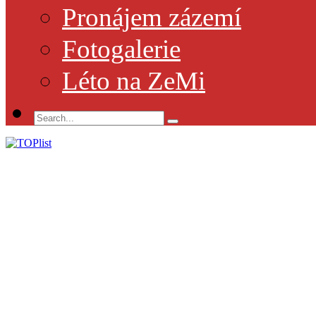
Pronájem zázemí
Fotogalerie
Léto na ZeMi