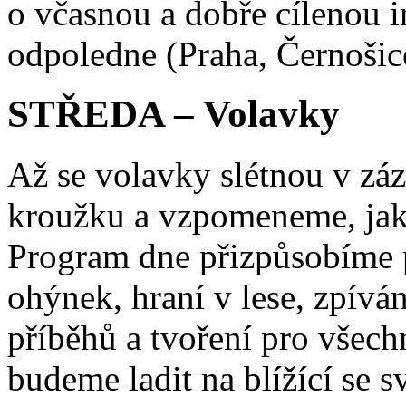
o včasnou a dobře cílenou i
odpoledne (Praha, Černošice
STŘEDA – Volavky
Až se volavky slétnou v záz
kroužku a vzpomeneme, jak 
Program dne přizpůsobíme p
ohýnek, hraní v lese, zpívá
příběhů a tvoření pro všech
budeme ladit na blížící se s