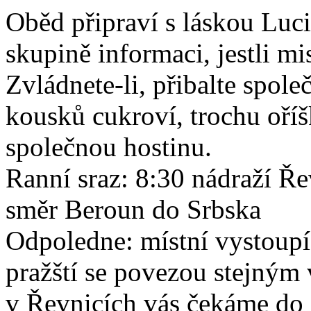
Oběd připraví s láskou Luci
skupině informaci, jestli mi
Zvládnete-li, přibalte spole
kousků cukroví, trochu oří
společnou hostinu.
Ranní sraz: 8:30 nádraží Ř
směr Beroun do Srbska
Odpoledne: místní vystoupí
pražští se povezou stejným
v Řevnicích vás čekáme do 