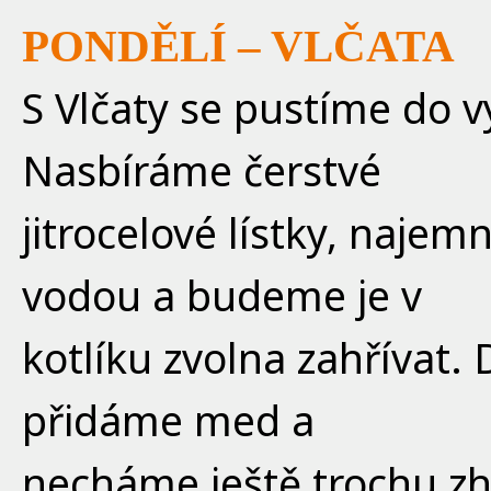
PONDĚLÍ – VLČATA
S Vlčaty se pustíme do v
Nasbíráme čerstvé
jitrocelové lístky, najem
vodou a budeme je v
kotlíku zvolna zahřívat.
přidáme med a
necháme ještě trochu z