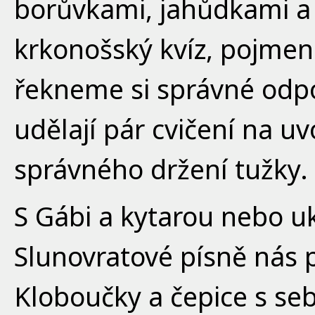
borůvkami, jahůdkami a
krkonošský kvíz, pojmen
řekneme si správné odpo
udělají pár cvičení na u
správného držení tužky.
S Gábi a kytarou nebo u
Slunovratové písně nás p
Kloboučky a čepice s se