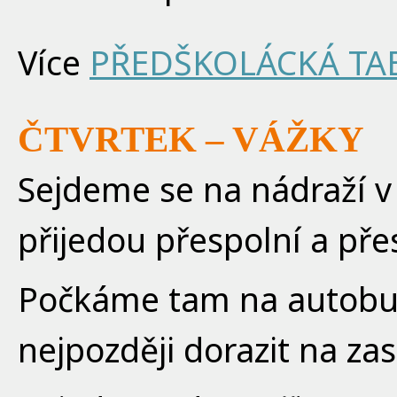
Více
PŘEDŠKOLÁCKÁ TA
ČTVRTEK – VÁŽKY
Sejdeme se na nádraží v 
přijedou přespolní a př
Počkáme tam na autobus
nejpozději dorazit na z