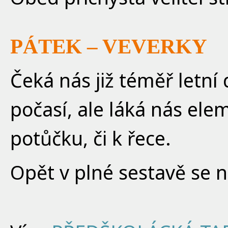
PÁTEK – VEVERKY
Čeká nás již téměř letní
počasí, ale láká nás el
potůčku, či k řece.
Opět v plné sestavě se n