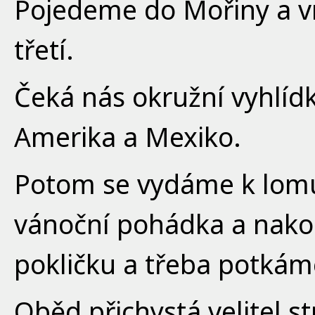
Pojedeme do Mořiny a v
třetí.
Čeká nás okružní vyhlíd
Amerika a Mexiko.
Potom se vydáme k lomu
vánoční pohádka a nak
pokličku a třeba potkáme
Oběd přichystá velitel st