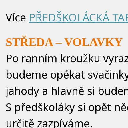
Více
PŘEDŠKOLÁCKÁ TA
STŘEDA – VOLAVKY
Po ranním kroužku vyraz
budeme opékat svačinky 
jahody a hlavně si budeme
S předškoláky si opět n
určitě zazpíváme.