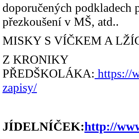
doporučených podkladech pr
přezkoušení v MŠ, atd..
MISKY S VÍČKEM A LŽÍ
Z KRONIKY
PŘEDŠKOLÁKA:
https://
zapisy/
JÍDELNÍČEK:
http://ww