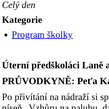
Celý den
Kategorie
Program školky
Úterní předškoláci Laně a
PRŮVODKYNĚ: Peťa Kas
Po přivítání na nádraží si 
píseň „Vzhůru na palubu, d