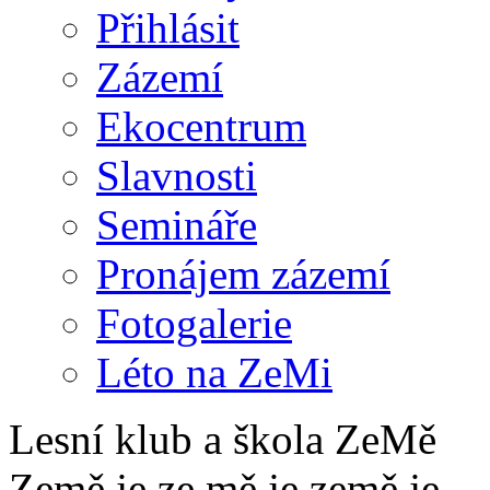
Přihlásit
Zázemí
Ekocentrum
Slavnosti
Semináře
Pronájem zázemí
Fotogalerie
Léto na ZeMi
Lesní klub a škola ZeMě
Země je ze mě je země je