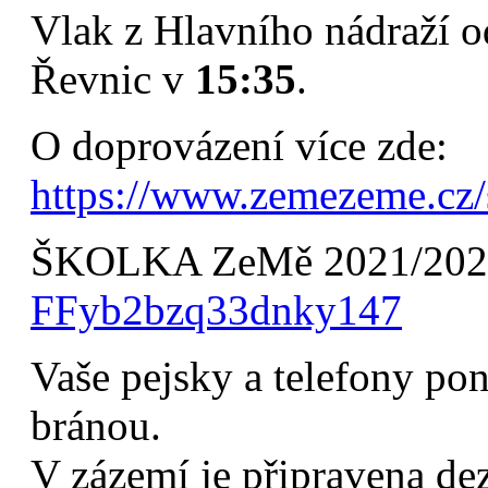
Vlak z Hlavního nádraží 
Řevnic v
15:35
.
O doprovázení více zde:
https://www.zemezeme.cz/
ŠKOLKA ZeMě 2021/202
FFyb2bzq33dnky147
Vaše pejsky a telefony po
bránou.
V zázemí je připravena de