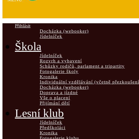
Přihlásit
Docházka (webooker)
Jídelníček
Škola
Jídelníček
Rozvrh a vybavení
Schůzky rodičů, parlament a tripartity
Fotogalerie školy
Kronika
Individuální vzdělávání (včetně přezkoušení
Docházka (webooker)
Doprava a jízdné
Vše o placení
Přijímání dětí
Lesní klub
Jídelníček
Předškoláci
Kronika
Fotogalerie klubu