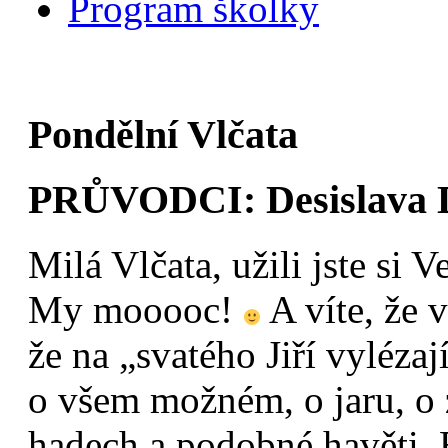
Program školky
Pondělní Vlčata
PRŮVODCI: Desislava D
Milá Vlčata, užili jste si 
My mooooc!
A víte, že v
že na „svatého Jiří vylézaj
o všem možném, o jaru, o z
hadech a podobné havěti. 