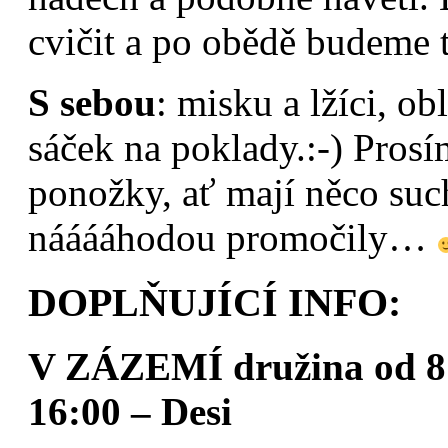
cvičit a po obědě budeme 
S sebou
: misku a lžíci, ob
sáček na poklady.:-) Prosí
ponožky, ať mají něco suc
nááááhodou promočily…
DOPLŇUJÍCÍ INFO:
V ZÁZEMÍ družina od 8:
16:00 – Desi