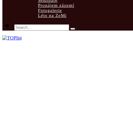
Semináře
Pronájem zázemí
Fotogalerie
Léto na ZeMi