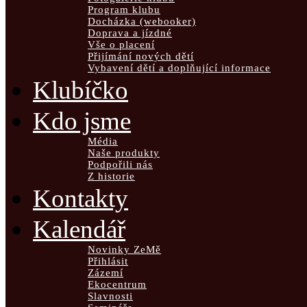
Program klubu
Docházka (webooker)
Doprava a jízdné
Vše o placení
Přijímání nových dětí
Vybavení dětí a doplňující informace
Klubíčko
Kdo jsme
Média
Naše produkty
Podpořili nás
Z historie
Kontakty
Kalendář
Novinky ZeMě
Přihlásit
Zázemí
Ekocentrum
Slavnosti