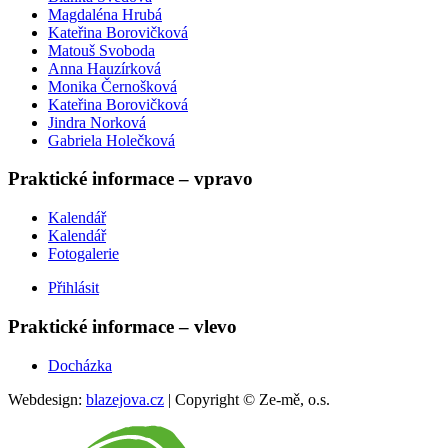
Magdaléna Hrubá
Kateřina Borovičková
Matouš Svoboda
Anna Hauzírková
Monika Černošková
Kateřina Borovičková
Jindra Norková
Gabriela Holečková
Praktické informace – vpravo
Kalendář
Kalendář
Fotogalerie
Přihlásit
Praktické informace – vlevo
Docházka
Webdesign:
blazejova.cz
|
Copyright © Ze-mě, o.s.