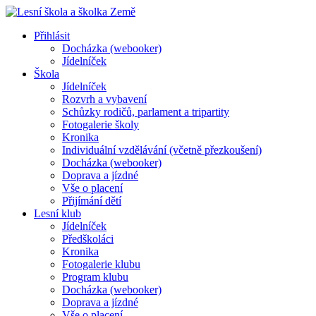
Přihlásit
Docházka (webooker)
Jídelníček
Škola
Jídelníček
Rozvrh a vybavení
Schůzky rodičů, parlament a tripartity
Fotogalerie školy
Kronika
Individuální vzdělávání (včetně přezkoušení)
Docházka (webooker)
Doprava a jízdné
Vše o placení
Přijímání dětí
Lesní klub
Jídelníček
Předškoláci
Kronika
Fotogalerie klubu
Program klubu
Docházka (webooker)
Doprava a jízdné
Vše o placení