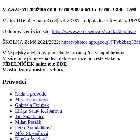
V ZÁZEMÍ družina od 8:30 do 9:00 a od 15:30 do 16:00 – Desi
Vlak z Hlavního nádraží odjezd v
7:5
1
a odpoledne z Řevnic v
15:35
O doprovázení více zde:
https://www.zemezeme.cz/skolka/doprava/
ŠKOLKA ZeMě 2021/2022:
https://photos.app.goo.gl/
FFyb2bzq33d
Vaše pejsky a telefony ponechejte prosím před vstupní bránou.
V zázemí je připravena dezinfekce na ruce po cestě vlakem.
JÍDELNÍČEK naleznete
ZDE
Vlastní lžíce a misky s sebou.
Průvodci
Rada a průvodci
Míša Formanová
Gabriela Doubek
Eliška Salay Kašparová
Jan Španbauer
Milan Pražák
Petra Brandalíková
Míša Sklenářová
Blanka Švédová