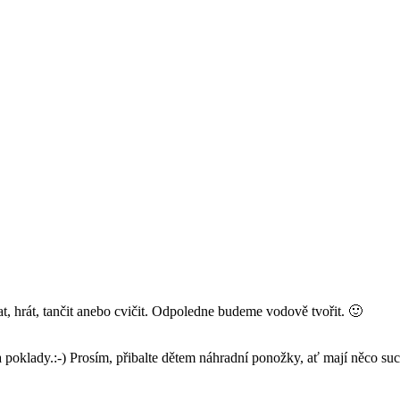
, hrát, tančit anebo cvičit. Odpoledne budeme vodově tvořit. 🙂
k na poklady.:-) Prosím, přibalte dětem náhradní ponožky, ať mají něco