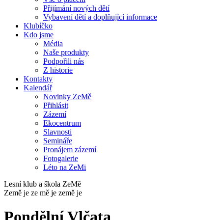
Přijímání nových dětí
Vybavení dětí a doplňující informace
Klubíčko
Kdo jsme
Média
Naše produkty
Podpořili nás
Z historie
Kontakty
Kalendář
Novinky ZeMě
Přihlásit
Zázemí
Ekocentrum
Slavnosti
Semináře
Pronájem zázemí
Fotogalerie
Léto na ZeMi
Lesní klub a škola ZeMě
Země je ze mě je země je
Pondělní Vlčata