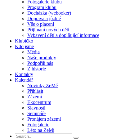
Fotogalerie klubu
Program klubu
Docházka (webooker)
Doprava a jízdné
Vše o placení
Přijímání nových dětí
Vybavení dětí a doplňující informace
Klubíčko
Kdo jsme
Média
Naše produkty
Podpořili nás
Z historie
Kontakty
Kalendář
Novinky ZeMě
Přihlásit
Zázemí
Ekocentrum
Slavnosti
Semináře
Pronájem zázemí
Fotogalerie
Léto na ZeMi