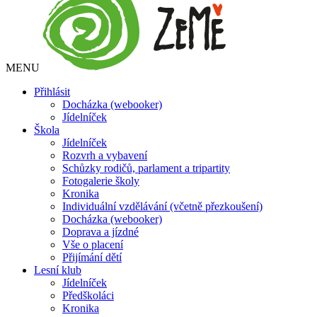
MENU
Přihlásit
Docházka (webooker)
Jídelníček
Škola
Jídelníček
Rozvrh a vybavení
Schůzky rodičů, parlament a tripartity
Fotogalerie školy
Kronika
Individuální vzdělávání (včetně přezkoušení)
Docházka (webooker)
Doprava a jízdné
Vše o placení
Přijímání dětí
Lesní klub
Jídelníček
Předškoláci
Kronika