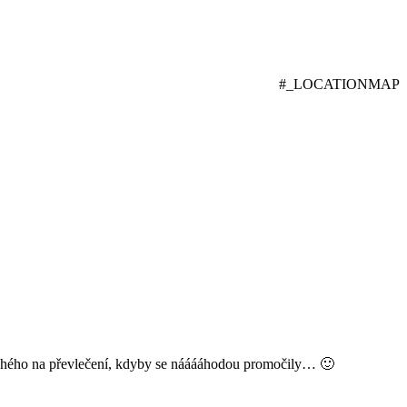
#_LOCATIONMAP
 suchého na převlečení, kdyby se nááááhodou promočily… 🙂