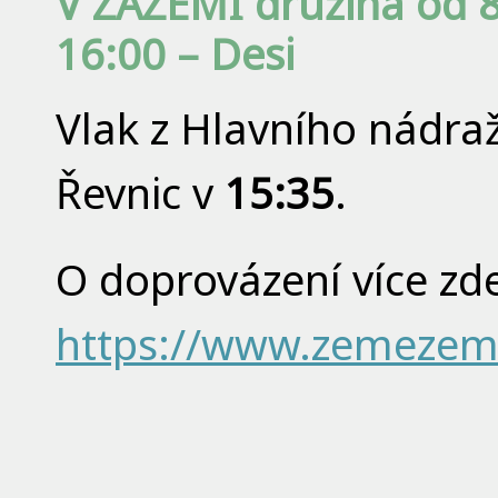
V ZÁZEMÍ družina od 8
16:00 – Desi
Vlak z Hlavního nádra
Řevnic v
15:35
.
O doprovázení více zd
https://www.zemezeme