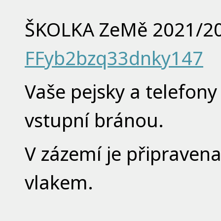
ŠKOLKA ZeMě 2021/2
FFyb2bzq33dnky147
Vaše pejsky a telefon
vstupní bránou.
V zázemí je připravena
vlakem.