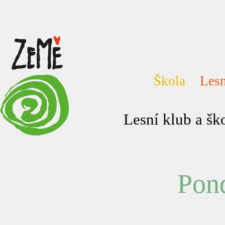
Škola
Lesn
Lesní klub a š
Pond