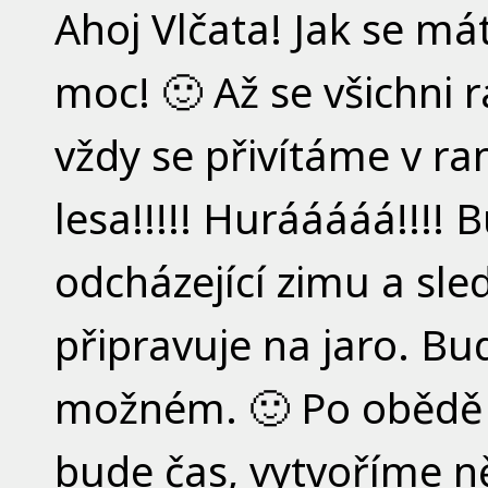
Ahoj Vlčata! Jak se má
moc! 🙂 Až se všichni 
vždy se přivítáme v r
lesa!!!!! Hurááááá!!!!
odcházející zimu a sled
připravuje na jaro. B
možném. 🙂 Po obědě 
bude čas, vytvoříme 