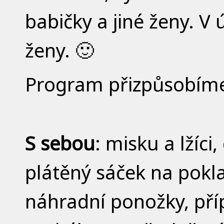
babičky a jiné ženy. V 
ženy. 🙂
Program přizpůsobíme 
S sebou
: misku a lžíci
plátěný sáček na pokla
náhradní ponožky, příp