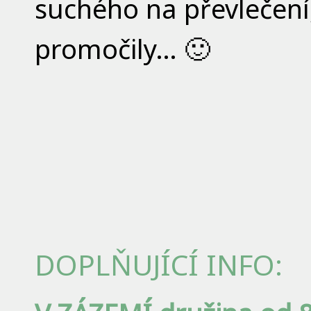
suchého na převlečen
promočily… 🙂
DOPLŇUJÍCÍ INFO: