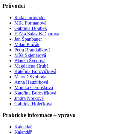
Průvodci
Rada a průvodci
Míša Formanová
Gabriela Doubek
Eliška Salay Kašparová
Jan Španbauer
Milan Pražák
Petra Brandalíková
Míša Sklenářová
Blanka Švédová
Magdaléna Hrubá
Kateřina Borovičková
Matouš Svoboda
Anna Hauzírková
Monika Černošková
Kateřina Borovičková
Jindra Norková
Gabriela Holečková
Praktické informace – vpravo
Kalendář
Kalendář