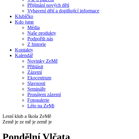
Přijímání nových dětí
Vybavení dětí a doplňující informace
Klubíčko
Kdo jsme
Média
Naše produkty
Podpořili nás
Z historie
Kontakty
Kalendář
Novinky ZeMě
Přihlásit
Zázemí
Ekocentrum
Slavnosti
Semináře
Pronájem zázemí
Fotogalerie
Léto na ZeMi
Lesní klub a škola ZeMě
Země je ze mě je země je
Pondělní Vlčata