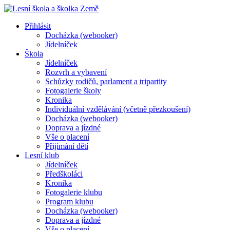
Přihlásit
Docházka (webooker)
Jídelníček
Škola
Jídelníček
Rozvrh a vybavení
Schůzky rodičů, parlament a tripartity
Fotogalerie školy
Kronika
Individuální vzdělávání (včetně přezkoušení)
Docházka (webooker)
Doprava a jízdné
Vše o placení
Přijímání dětí
Lesní klub
Jídelníček
Předškoláci
Kronika
Fotogalerie klubu
Program klubu
Docházka (webooker)
Doprava a jízdné
Vše o placení