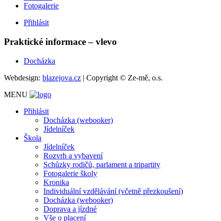
Fotogalerie
Přihlásit
Praktické informace – vlevo
Docházka
Webdesign:
blazejova.cz
|
Copyright © Ze-mě, o.s.
MENU
Přihlásit
Docházka (webooker)
Jídelníček
Škola
Jídelníček
Rozvrh a vybavení
Schůzky rodičů, parlament a tripartity
Fotogalerie školy
Kronika
Individuální vzdělávání (včetně přezkoušení)
Docházka (webooker)
Doprava a jízdné
Vše o placení