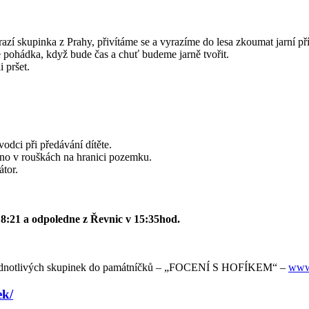
azí skupinka z Prahy, přivítáme se a vyrazíme do lesa zkoumat jarní p
 pohádka, když bude čas a chuť budeme jarně tvořit.
 pršet.
odci při předávání dítěte.
tno v rouškách na hranici pozemku.
átor.
21 a odpoledne z Řevnic v 15:35hod.
ní jednotlivých skupinek do památníčků – „FOCENÍ S HOFÍKEM“ –
www.
ek/