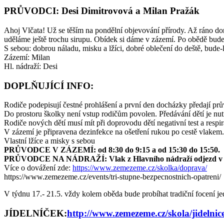
PRŮVODCI: Desi Dimitrovová a Milan Pražák
Ahoj Vlčata! Už se těším na pondělní objevování přírody. Až ráno dor
uděláme ještě trochu sirupu. Obídek si dáme v zázemí. Po obědě bude
S sebou: dobrou náladu, misku a lžíci, dobré oblečení do deště, bude-li
Zázemí: Milan
Hl. nádraží: Desi
DOPLŇUJÍCÍ INFO:
Rodiče podepisují čestné prohlášení a první den docházky předají prův
Do prostoru školky není vstup rodičům povolen. Předávání dětí je nu
Rodiče nových dětí musí mít při doprovodu dětí negativní test a respir
V zázemí je připravena dezinfekce na ošetření rukou po cestě vlakem.
Vlastní lžíce a misky s sebou
PRŮVODCE V ZÁZEMÍ: od 8:30 do 9:15 a od 15:30 do 15:50.
PRŮVODCE NA NÁDRAŽÍ: Vlak z Hlavního nádraží odjezd v 8:
Více o dovážení zde:
https://www.zemezeme.cz/skolka/doprava/
https://www.zemezeme.cz/events/tri-stupne-bezpecnostnich-opatreni/
V týdnu 17.- 21.5. vždy kolem oběda bude probíhat tradiční foce
JÍDELNÍČEK:
http://www.zemezeme.cz/skola/jidelnic