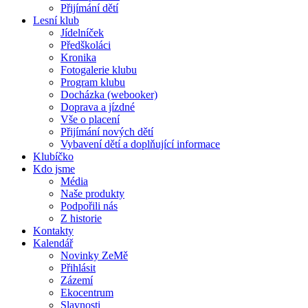
Přijímání dětí
Lesní klub
Jídelníček
Předškoláci
Kronika
Fotogalerie klubu
Program klubu
Docházka (webooker)
Doprava a jízdné
Vše o placení
Přijímání nových dětí
Vybavení dětí a doplňující informace
Klubíčko
Kdo jsme
Média
Naše produkty
Podpořili nás
Z historie
Kontakty
Kalendář
Novinky ZeMě
Přihlásit
Zázemí
Ekocentrum
Slavnosti