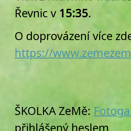
Řevnic v
15:35
.
O doprovázení více zd
https://www.zemezeme
ŠKOLKA ZeMě:
Fotoga
přihlášený heslem