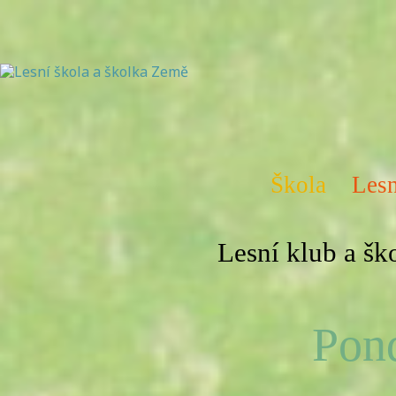
Škola
Lesn
Lesní klub a š
Pond