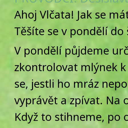
Ahoj Vlčata! Jak se máte
Těšíte se v pondělí d
V pondělí půjdeme urč
zkontrolovat mlýnek 
se, jestli ho mráz nep
vyprávět a zpívat. Na 
Když to stihneme, po 