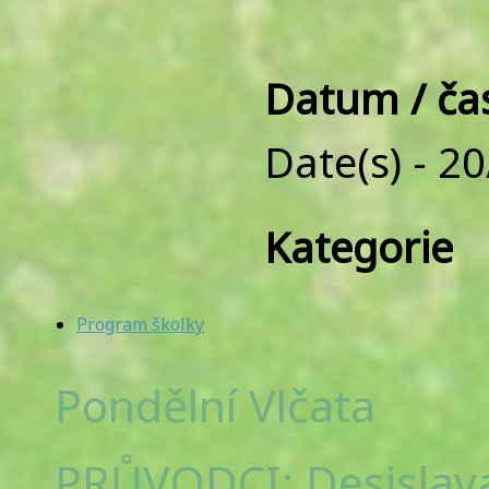
Datum / ča
Date(s) - 2
Kategorie
Program školky
Pondělní Vlčata
PRŮVODCI: Desislava