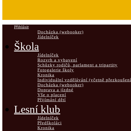
Přihlásit
Docházka (webooker)
Jídelníček
Škola
Jídelníček
Rozvrh a vybavení
Schůzky rodičů, parlament a tripartity
Fotogalerie školy
Kronika
Individuální vzdělávání (včetně přezkoušení
Docházka (webooker)
Doprava a jízdné
Vše o placení
Přijímání dětí
Lesní klub
Jídelníček
Předškoláci
Kronika