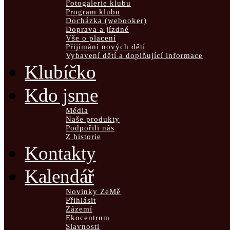
Fotogalerie klubu
Program klubu
Docházka (webooker)
Doprava a jízdné
Vše o placení
Přijímání nových dětí
Vybavení dětí a doplňující informace
Klubíčko
Kdo jsme
Média
Naše produkty
Podpořili nás
Z historie
Kontakty
Kalendář
Novinky ZeMě
Přihlásit
Zázemí
Ekocentrum
Slavnosti