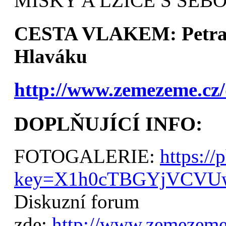
MISKY A LŽÍCE S SEBO
CESTA VLAKEM: Petra 
Hlaváku
http://www.zemezeme.cz
DOPLŇUJÍCÍ INFO:
FOTOGALERIE:
https:
key=X1h0cTBGYjVCV
Diskuzní forum
zde:
http://www.zemezeme