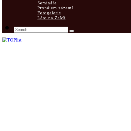
Semináře
Pronájem zázemí
Fotogalerie
Léto na ZeMi