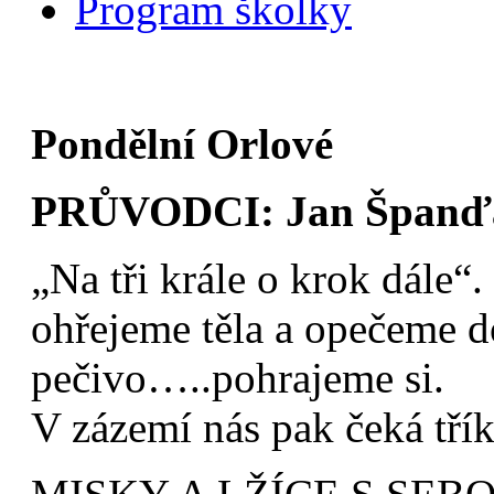
Program školky
Pondělní Orlové
PRŮVODCI: Jan Španďa 
„Na tři krále o krok dále“.
ohřejeme těla a opečeme d
pečivo…..pohrajeme si.
V zázemí nás pak čeká třík