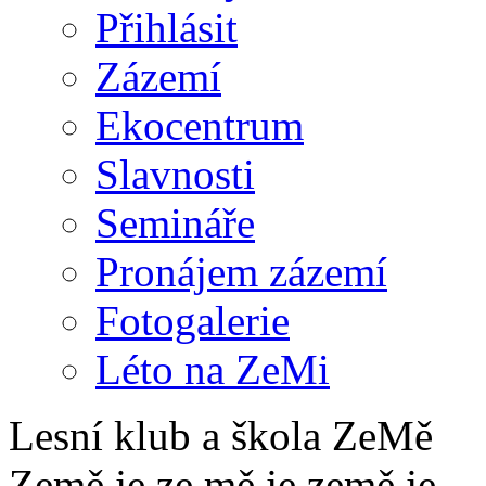
Přihlásit
Zázemí
Ekocentrum
Slavnosti
Semináře
Pronájem zázemí
Fotogalerie
Léto na ZeMi
Lesní klub a škola ZeMě
Země je ze mě je země je