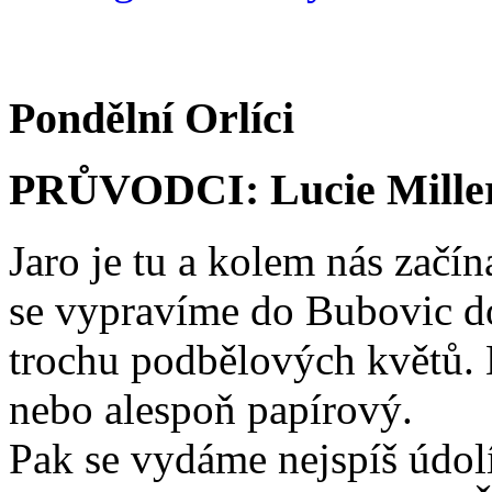
Pondělní Orlíci
PRŮVODCI: Lucie Miller
Jaro je tu a kolem nás začín
se vypravíme do Bubovic do
trochu podbělových květů. H
nebo alespoň papírový.
Pak se vydáme nejspíš údo