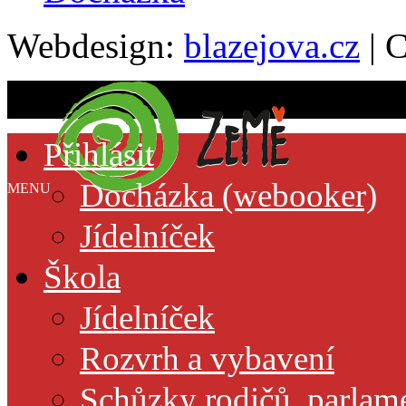
Webdesign:
blazejova.cz
|
C
Přihlásit
Docházka (webooker)
MENU
Jídelníček
Škola
Jídelníček
Rozvrh a vybavení
Schůzky rodičů, parlamen