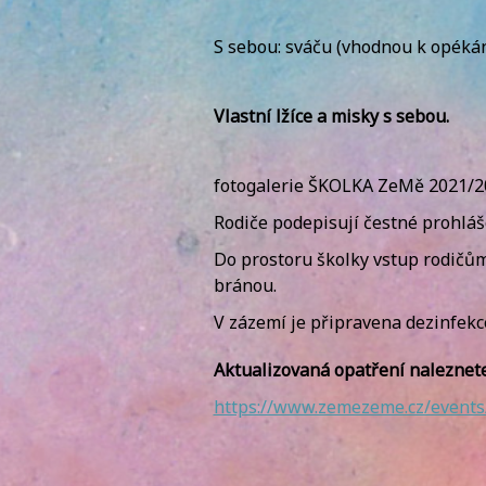
S sebou: sváču (vhodnou k opékání
Vlastní lžíce a misky s sebou.
fotogalerie ŠKOLKA ZeMě 2021/2
Rodiče podepisují čestné prohláše
Do prostoru školky vstup rodičům
bránou.
V zázemí je připravena dezinfekc
Aktualizovaná opatření naleznete
https://www.zemezeme.cz/events/