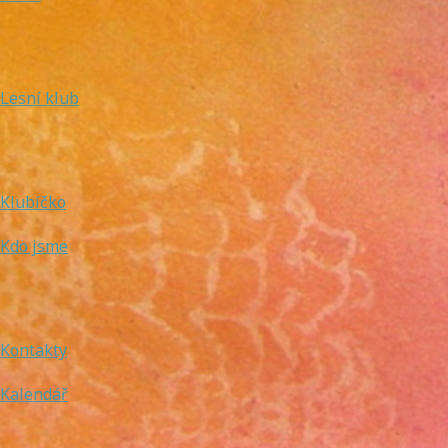
Lesní klub
Klubíčko
Kdo jsme
Kontakty
Kalendář