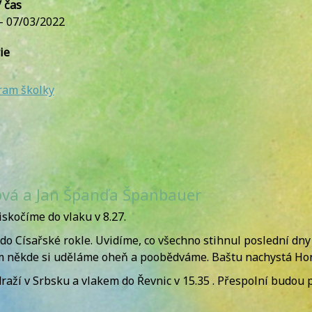
 čas
 - 07/03/2022
ie
ram školky
ová a Jan Španďa Španbauer
iskočíme do vlaku v 8.27.
o Císařské rokle. Uvidíme, co všechno stihnul poslední dny
am někde si uděláme oheň a poobědváme. Baštu nachystá Ho
raží v Srbsku a vlakem do Řevnic v 15.35 . Přespolní budou