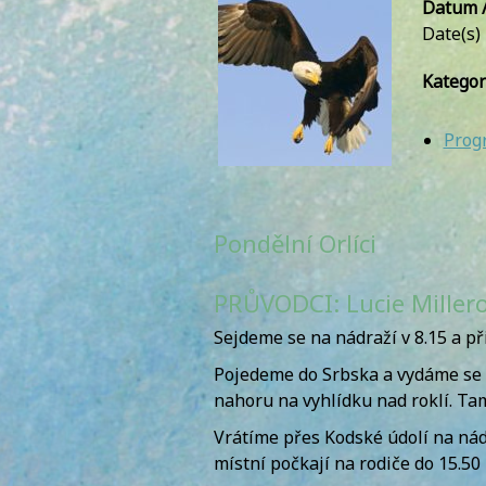
Datum /
Date(s)
Kategor
Prog
Pondělní Orlíci
PRŮVODCI: Lucie Miller
Sejdeme se na nádraží v 8.15 a př
Pojedeme do Srbska a vydáme se d
nahoru na vyhlídku nad roklí. T
Vrátíme přes Kodské údolí na nád
místní počkají na rodiče do 15.50