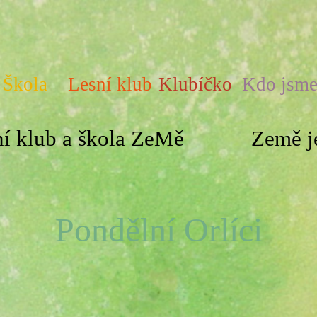
Škola
Lesní klub
Klubíčko
Kdo jsm
í klub a škola ZeMě
Země je
Pondělní Orlíci