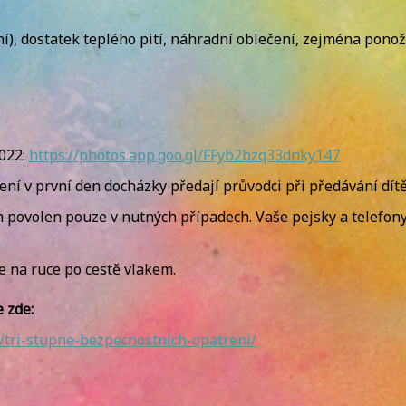
), dostatek teplého pití, náhradní oblečení, zejména ponožky
022:
https://photos.app.goo.gl/
FFyb2bzq33dnky147
ní v první den docházky předají průvodci při předávání dítě
 povolen pouze v nutných případech. Vaše pejsky a telefon
e na ruce po cestě vlakem.
 zde:
tri-stupne-bezpecnostnich-opatreni/