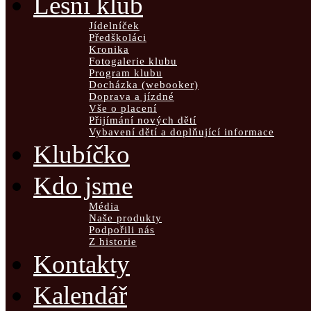
Lesní klub
Jídelníček
Předškoláci
Kronika
Fotogalerie klubu
Program klubu
Docházka (webooker)
Doprava a jízdné
Vše o placení
Přijímání nových dětí
Vybavení dětí a doplňující informace
Klubíčko
Kdo jsme
Média
Naše produkty
Podpořili nás
Z historie
Kontakty
Kalendář