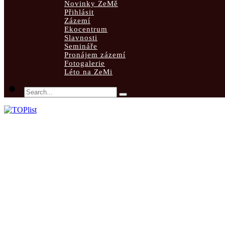
Novinky ZeMě
Přihlásit
Zázemí
Ekocentrum
Slavnosti
Semináře
Pronájem zázemí
Fotogalerie
Léto na ZeMi