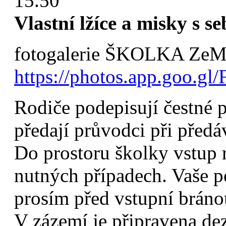
15.50
Vlastní lžíce a misky s se
fotogalerie ŠKOLKA ZeM
https://photos.app.goo.gl/
Rodiče podepisují čestné 
předají průvodci při předáv
Do prostoru školky vstup
nutných případech. Vaše p
prosím před vstupní bráno
V zázemí je připravena de