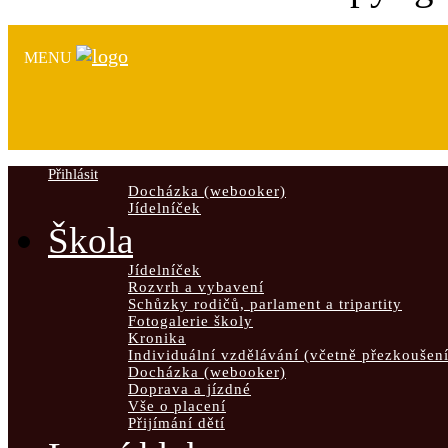
MENU
Přihlásit
Docházka (webooker)
Jídelníček
Škola
Jídelníček
Rozvrh a vybavení
Schůzky rodičů, parlament a tripartity
Fotogalerie školy
Kronika
Individuální vzdělávání (včetně přezkoušení
Docházka (webooker)
Doprava a jízdné
Vše o placení
Přijímání dětí