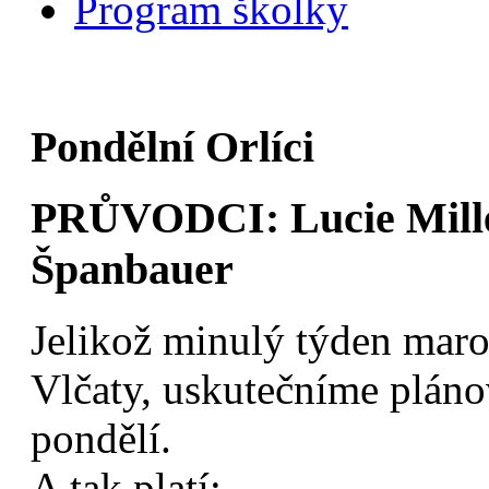
Program školky
Pondělní Orlíci
PRŮVODCI: Lucie Mille
Španbauer
Jelikož minulý týden marod
Vlčaty, uskutečníme pláno
pondělí.
A tak platí: