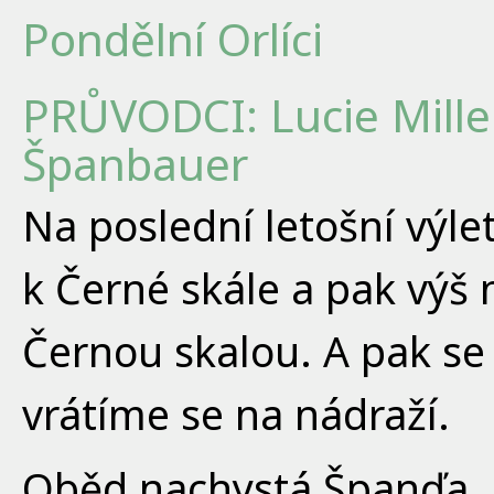
Pondělní Orlíci
PRŮVODCI: Lucie Mille
Španbauer
Na poslední letošní výle
k Černé skále a pak výš 
Černou skalou. A pak se
vrátíme se na nádraží.
Oběd nachystá Španďa.