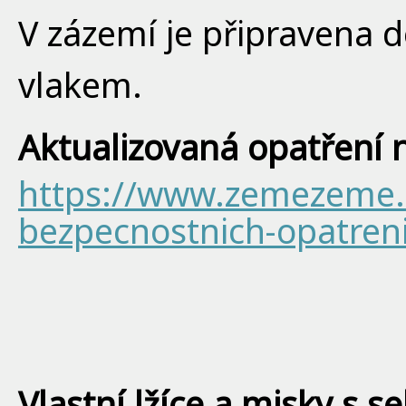
V zázemí je připravena d
vlakem.
Aktualizovaná opatření 
https://www.zemezeme.c
bezpecnostnich-opatreni
Vlastní lžíce a misky s s