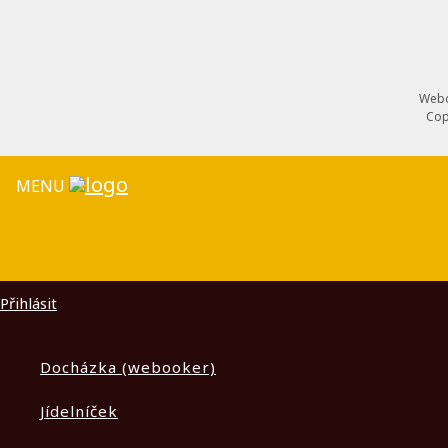
Webd
Cop
MENU
Přihlásit
Docházka (webooker)
Jídelníček