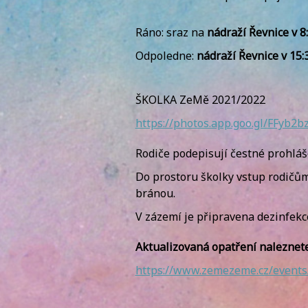
Ráno: sraz na
nádraží Řevnice v
8
Odpoledne:
nádraží Řevnice v 15:
ŠKOLKA ZeMě 2021/2022
https://photos.app.goo.gl/
FFyb2b
Rodiče podepisují čestné prohláše
Do prostoru školky vstup rodičům
bránou.
V zázemí je připravena dezinfekc
Aktualizovaná opatření naleznete
https://www.zemezeme.cz/events/