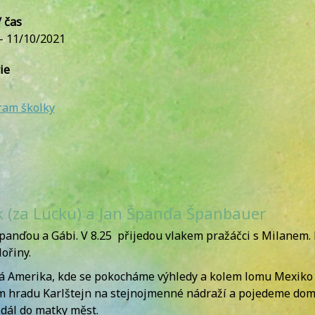
 čas
 - 11/10/2021
ie
ram školky
 (za Lucku) a Jan Španďa Španbauer
 Španďou a Gábi. V 8.25 přijedou vlakem pražáčci s Milane
ořiny.
á Amerika, kde se pokocháme výhledy a kolem lomu Mexiko
hradu Karlštejn na stejnojmenné nádraží a pojedeme dom. 
 dál do matky měst.