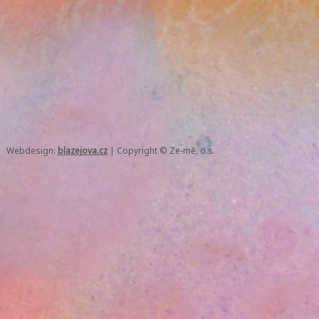
Webdesign:
blazejova.cz
|
Copyright © Ze-mě, o.s.