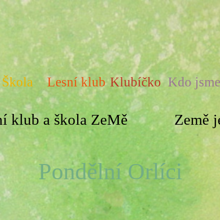
Škola
Lesní klub
Klubíčko
Kdo jsm
í klub a škola ZeMě
Země je
Pondělní Orlíci