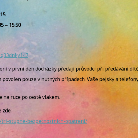
:15
35 – 15:50
zq33dnky147
ní v první den docházky předají průvodci při předávání dítě
 povolen pouze v nutných případech. Vaše pejsky a telefon
e na ruce po cestě vlakem.
 zde:
tri-stupne-bezpecnostnich-opatreni/