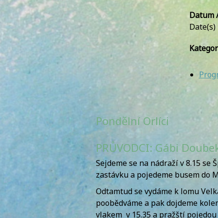
Datum /
Date(s)
Kategor
Prog
Pondělní Orlíci
PRŮVODCI: Gábi Doubek
Sejdeme se na nádraží v 8.15 se
zastávku a pojedeme busem do M
Odtamtud se vydáme k lomu Velk
poobědváme a pak dojdeme kolem 
vlakem v 15.35 a pražští pojedou