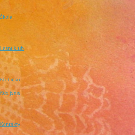
Škola
Lesní klub
Klubíčko
Kdo jsme
Kontakty