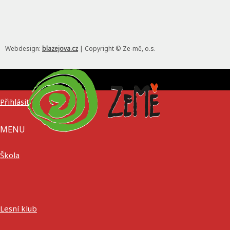
Webdesign:
blazejova.cz
|
Copyright © Ze-mě, o.s.
Přihlásit
MENU
Škola
Lesní klub