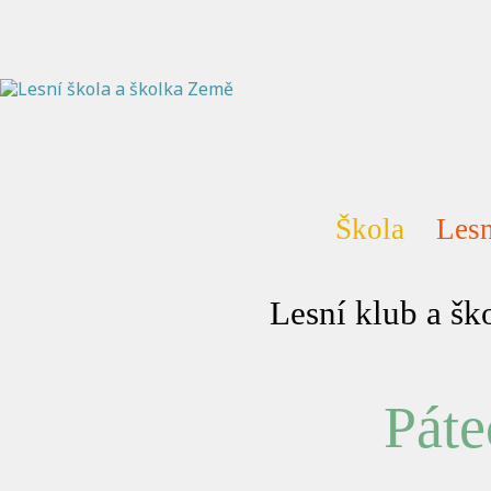
Škola
Lesn
Lesní klub a š
Páte