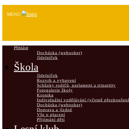
MENU
Přihlásit
Docházka (webooker)
Jídelníček
Škola
Jídelníček
Rozvrh a vybavení
Schůzky rodičů, parlament a tripartity
Fotogalerie školy
Kronika
Individuální vzdělávání (včetně přezkoušení
Docházka (webooker)
Doprava a jízdné
Vše o placení
Přijímání dětí
Lesní klub