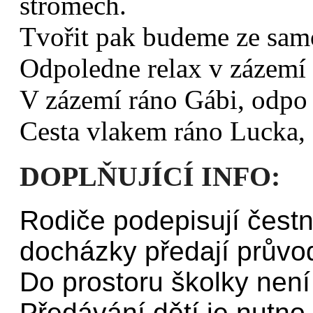
stromech.
Tvořit pak budeme ze samo
Odpoledne relax v zázemí a
V zázemí ráno Gábi, odpo
Cesta vlakem ráno Lucka,
DOPLŇUJÍCÍ INFO:
Rodiče podepisují čestn
docházky předají průvod
Do prostoru školky není
Předávání dětí je nutno