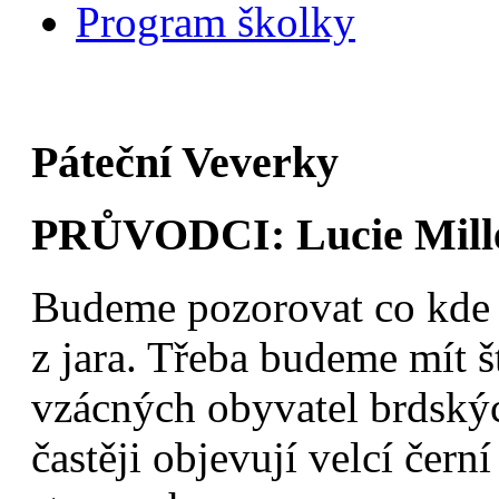
Program školky
Páteční Veverky
PRŮVODCI: Lucie Mille
Budeme pozorovat co kde pu
z jara. Třeba budeme mít š
vzácných obyvatel brdských
častěji objevují velcí čer