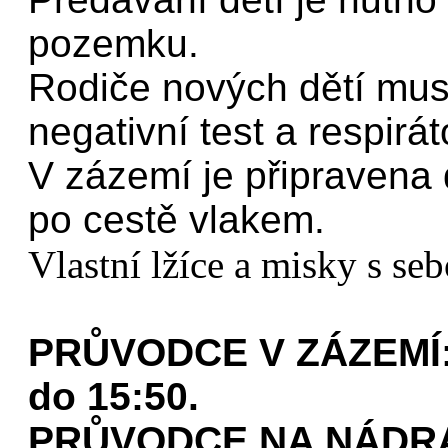
pozemku.
Rodiče nových dětí musí
negativní test a respirát
V zázemí je připravena 
po cestě vlakem.
Vlastní lžíce a misky s se
PRŮVODCE V ZÁZEMÍ: o
do 15:50.
PRŮVODCE NA NÁDRAŽÍ