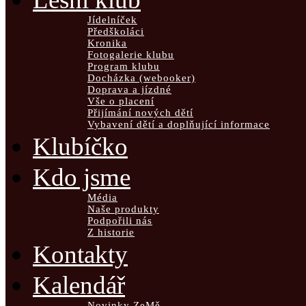
Jídelníček
Předškoláci
Kronika
Fotogalerie klubu
Program klubu
Docházka (webooker)
Doprava a jízdné
Vše o placení
Přijímání nových dětí
Vybavení dětí a doplňující informace
Klubíčko
Kdo jsme
Média
Naše produkty
Podpořili nás
Z historie
Kontakty
Kalendář
Novinky ZeMě