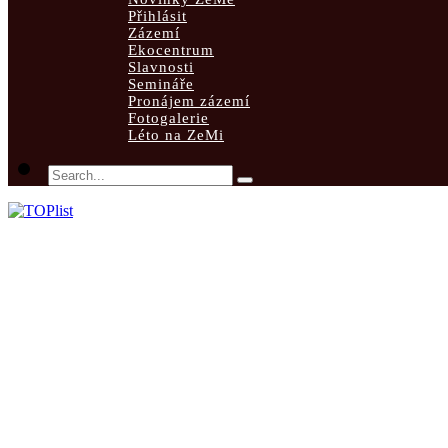
Přihlásit
Zázemí
Ekocentrum
Slavnosti
Semináře
Pronájem zázemí
Fotogalerie
Léto na ZeMi