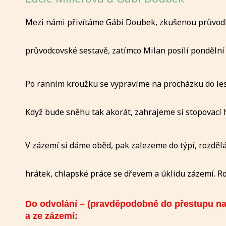
Mezi námi přivítáme Gábi Doubek, zkušenou průvodky
průvodcovské sestavě, zatímco Milan posílí pondělní 
Po ranním kroužku se vypravíme na procházku do lesa.
Když bude sněhu tak akorát, zahrajeme si stopovací 
V zázemí si dáme oběd, pak zalezeme do týpí, rozděl
hrátek, chlapské práce se dřevem a úklidu zázemí. R
Do odvolání – (pravděpodobně do přestupu na
a ze zázemí: