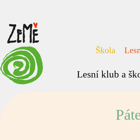
Škola
Lesn
Lesní klub a š
Pát