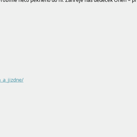
robíme něco pěkného do ní. Zahřeje nás dědeček Oheň – při
_a_jizdne/
U