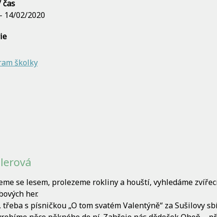
 čas
 - 14/02/2020
ie
ram školky
llerová
eme se lesem, prolezeme rokliny a houští, vyhledáme zvířecí
ových her.
, třeba s písničkou „O tom svatém Valentýně“ za Sušilovy sb