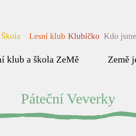
Škola
Lesní klub
Klubíčko
Kdo jsm
í klub a škola ZeMě
Země je
Páteční Veverky