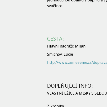
jednoduchou obálku z papíru a vy
svačince.
CESTA:
Hlavní nádraží: Milan
Smíchov: Lucie
http://www.zemezeme.cz/doprava
DOPLŇUJÍCÍ INFO:
VLASTNÍ LŽÍCE A MISKY S SEBO
Z kroniky