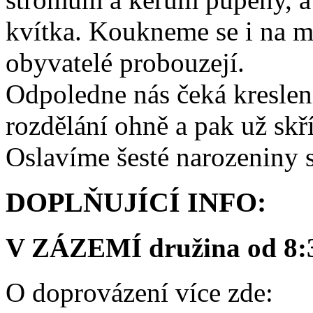
kvítka. Koukneme se i na mra
obyvatelé probouzejí.
Odpoledne nás čeká kreslení
rozdělání ohně a pak už skří
Oslavíme šesté narozeniny s
DOPLŇUJÍCÍ INFO:
V ZÁZEMÍ družina od 8:30
O doprovázení více zde: