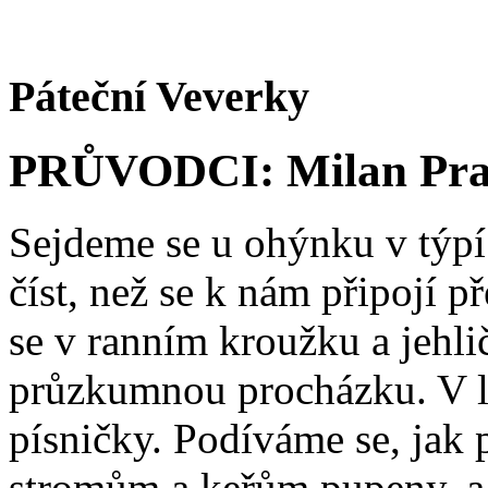
Páteční Veverky
PRŮVODCI: Milan Praž
Sejdeme se u ohýnku v týpí 
číst, než se k nám připojí 
se v ranním kroužku a jehl
průzkumnou procházku. V l
písničky. Podíváme se, jak 
stromům a keřům pupeny, a 