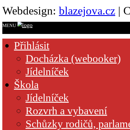
Webdesign:
blazejova.cz
|
C
MENU
Přihlásit
Docházka (webooker)
Jídelníček
Škola
Jídelníček
Rozvrh a vybavení
Schůzky rodičů, parlamen