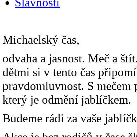
Slavnosti
Michaelský čas,
odvaha a jasnost. Meč a štít
dětmi si v tento čas připom
pravdomluvnost. S mečem p
který je odmění jablíčkem.
Budeme rádi za vaše jablíčk
Akce je bez rodičů v čase š