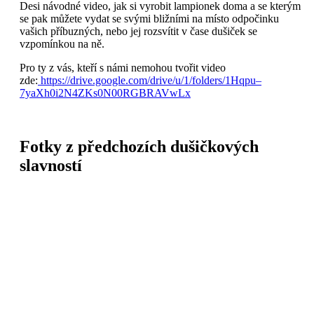
Desi návodné video, jak si vyrobit lampionek doma a se kterým
se pak můžete vydat se svými bližními na místo odpočinku
vašich příbuzných, nebo jej rozsvítit v čase dušiček se
vzpomínkou na ně.
Pro ty z vás, kteří s námi nemohou tvořit video
zde:
https://drive.google.com/drive/u/1/folders/1Hqpu–
7yaXh0i2N4ZKs0N00RGBRAVwLx
Fotky z předchozích dušičkových
slavností