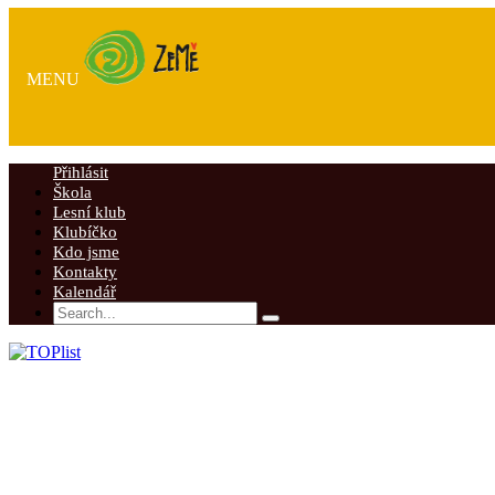
MENU
Přihlásit
Škola
Lesní klub
Klubíčko
Kdo jsme
Kontakty
Kalendář