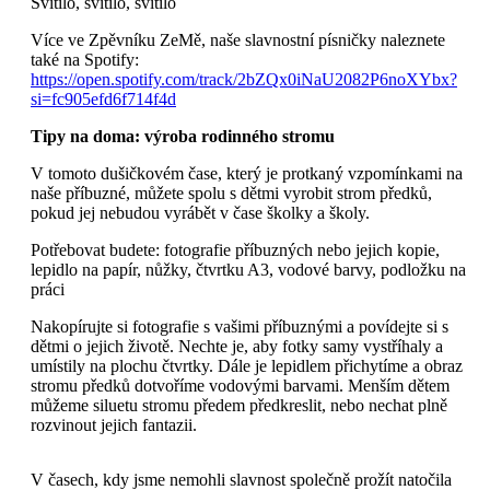
Svítilo, svítilo, svítilo
Více ve Zpěvníku ZeMě, naše slavnostní písničky naleznete
také na Spotify:
https://open.spotify.com/track/2bZQx0iNaU2082P6noXYbx?
si=fc905efd6f714f4d
Tipy na doma: výroba rodinného stromu
V tomoto dušičkovém čase, který je protkaný vzpomínkami na
naše příbuzné, můžete spolu s dětmi vyrobit strom předků,
pokud jej nebudou vyrábět v čase školky a školy.
Potřebovat budete: fotografie příbuzných nebo jejich kopie,
lepidlo na papír, nůžky, čtvrtku A3, vodové barvy, podložku na
práci
Nakopírujte si fotografie s vašimi příbuznými a povídejte si s
dětmi o jejich životě. Nechte je, aby fotky samy vystříhaly a
umístily na plochu čtvrtky. Dále je lepidlem přichytíme a obraz
stromu předků dotvoříme vodovými barvami. Menším dětem
můžeme siluetu stromu předem předkreslit, nebo nechat plně
rozvinout jejich fantazii.
V časech, kdy jsme nemohli slavnost společně prožít natočila