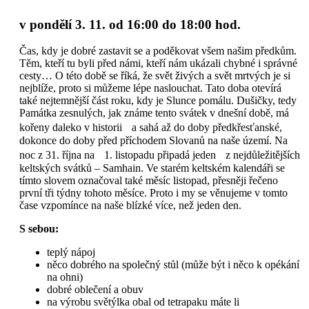
v pondělí 3. 11. od 16:00 do 18:00 hod.
Čas, kdy je dobré zastavit se a poděkovat všem našim předkům.
Těm, kteří tu byli před námi, kteří nám ukázali chybné i správné
cesty… O této době se říká, že svět živých a svět mrtvých je si
nejblíže, proto si můžeme lépe naslouchat. Tato doba otevírá
také nejtemnější část roku, kdy je Slunce pomálu. Dušičky, tedy
Památka zesnulých, jak známe tento svátek v dnešní době, má
kořeny daleko v historii a sahá až do doby předkřesťanské,
dokonce do doby před příchodem Slovanů na naše území. Na
noc z 31. října na 1. listopadu připadá jeden z nejdůležitějších
keltských svátků – Samhain. Ve starém keltském kalendáři se
tímto slovem označoval také měsíc listopad, přesněji řečeno
první tři týdny tohoto měsíce. Proto i my se věnujeme v tomto
čase vzpomínce na naše blízké více, než jeden den.
S sebou:
teplý nápoj
něco dobrého na společný stůl (může být i něco k opékání
na ohni)
dobré oblečení a obuv
na výrobu světýlka obal od tetrapaku máte li