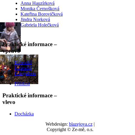
Anna Hauzírková
Monika Černošková
Kateřina Borovičková
Jindra Norková
Gabriela Holečková
Praktické informace –
vpravo
Kalendář
Kalendář
Fotogalerie
Přihlásit
Praktické informace –
vlevo
Docházka
Webdesign:
blazejova.cz
|
Copyright © Ze-mě, o.s.