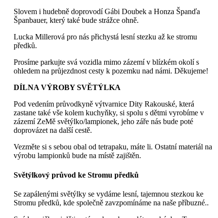
Slovem i hudebně doprovodí Gábi Doubek a Honza Španďa
Španbauer, který také bude strážce ohně.
Lucka Millerová pro nás přichystá lesní stezku až ke stromu
předků.
Prosíme parkujte svá vozidla mimo zázemí v blízkém okolí s
ohledem na průjezdnost cesty k pozemku nad námi. Děkujeme!
DÍLNA VÝROBY SVĚTÝLKA
Pod vedením průvodkyně výtvarnice Dity Rakouské, která
zastane také vše kolem kuchyňky, si spolu s dětmi vyrobíme v
zázemí ZeMě světýlko/lampionek, jeho záře nás bude poté
doprovázet na další cestě.
Vezměte si s sebou obal od tetrapaku, máte li. Ostatní materiál na
výrobu lampionků bude na místě zajištěn.
Světýlkový průvod ke Stromu předků
Se zapálenými světýlky se vydáme lesní, tajemnou stezkou ke
Stromu předků, kde společně zavzpomínáme na naše příbuzné..