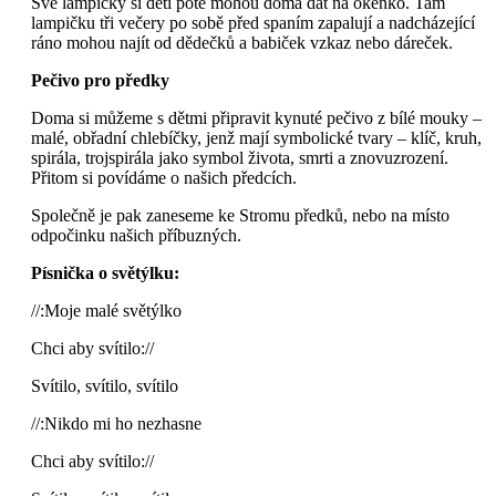
Své lampičky si děti poté mohou doma dát na okénko. Tam
lampičku tři večery po sobě před spaním zapalují a nadcházející
ráno mohou najít od dědečků a babiček vzkaz nebo dáreček.
Pečivo pro předky
Doma si můžeme s dětmi připravit kynuté pečivo z bílé mouky –
malé, obřadní chlebíčky, jenž mají symbolické tvary – klíč, kruh,
spirála, trojspirála jako symbol života, smrti a znovuzrození.
Přitom si povídáme o našich předcích.
Společně je pak zaneseme ke Stromu předků, nebo na místo
odpočinku našich příbuzných.
Písnička o světýlku:
//:Moje malé světýlko
Chci aby svítilo://
Svítilo, svítilo, svítilo
//:Nikdo mi ho nezhasne
Chci aby svítilo://