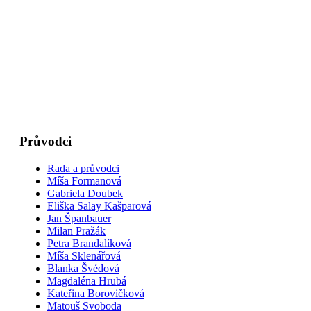
Průvodci
Rada a průvodci
Míša Formanová
Gabriela Doubek
Eliška Salay Kašparová
Jan Španbauer
Milan Pražák
Petra Brandalíková
Míša Sklenářová
Blanka Švédová
Magdaléna Hrubá
Kateřina Borovičková
Matouš Svoboda