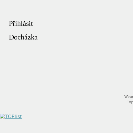
Přihlásit
Docházka
Webd
Cop