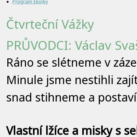
Program školky
Čtvrteční Vážky
PRŮVODCI: Václav Svaš
Ráno se slétneme v záze
Minule jsme nestihli zají
snad stihneme a postav
Vlastní lžíce a misky s s