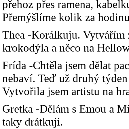
přehoz přes ramena, kabelku
Přemýšlíme kolik za hodinu 
Thea -Korálkuju. Vytvářím z
krokodýla a něco na Hellow
Frída -Chtěla jsem dělat pa
nebaví. Teď už druhý týden
Vytvořila jsem artistu na hr
Gretka -Dělám s Emou a Mi
taky drátkuji.