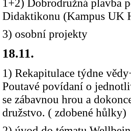
1+2) Dobrodružná plavba po
Didaktikonu (Kampus UK 
3) osobní projekty
18.11.
1) Rekapitulace týdne vědy
Poutavé povídaní o jednotl
se zábavnou hrou a dokonce
družstvo. ( zdobené hůlky)
2) úvod do tématu Wellbein