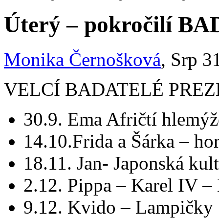
Úterý – pokročilí 
Monika Černošková
, Srp 3
VELCÍ BADATELÉ PRE
30.9. Ema Afričtí hlemý
14.10.Frida a Šárka – h
18.11. Jan- Japonská kul
2.12. Pippa – Karel IV – 
9.12. Kvido – Lampičky