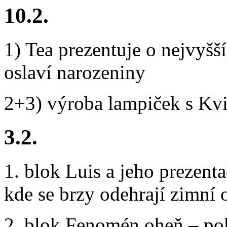
10.2.
1) Tea prezentuje o nejvyšš
oslaví narozeniny
2+3) výroba lampiček s Kvi
3.2.
1. blok Luis a jeho prezent
kde se brzy odehrají zimní 
2. blok Fenomén oheň – pok