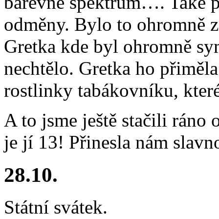
barevné spektrum…. Také po
odměny. Bylo to ohromně za
Gretka kde byl ohromně sy
nechtělo. Gretka ho přiměla
rostlinky tabákovníku, které
A to jsme ještě stačili ráno
je jí 13! Přinesla nám slavn
28.10.
Státní svátek.