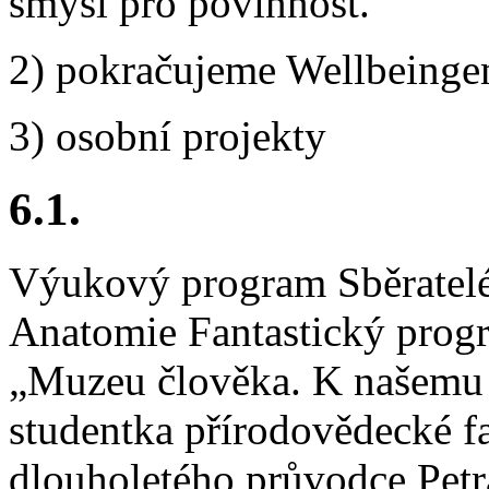
smysl pro povinnost.
2) pokračujeme Wellbeing
3) osobní projekty
6.1.
Výukový program Sběratelé
Anatomie Fantastický prog
„Muzeu člověka. K našemu 
studentka přírodovědecké f
dlouholetého průvodce Petr