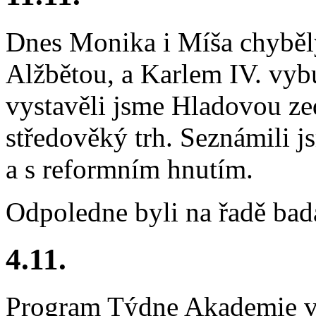
Dnes Monika i Míša chyběly
Alžbětou, a Karlem IV. vyb
vystavěli jsme Hladovou zeď
středověký trh. Seznámili j
a s reformním hnutím.
Odpoledne byli na řadě bada
4.11.
Program Týdne Akademie vě