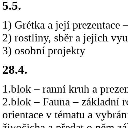
5.5.
1) Grétka a její prezentace 
2) rostliny, sběr a jejich vy
3) osobní projekty
28.4.
1.blok – ranní kruh a preze
2.blok – Fauna – základní r
orientace v tématu a vybrán
živočicha a předat o něm zá