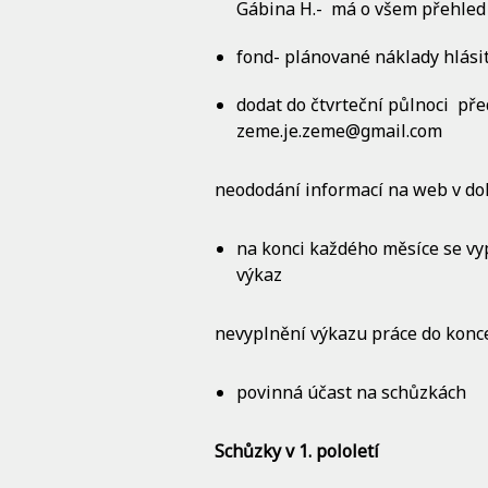
Gábina H.-
má o všem přehled 
fond- plánované náklady hlásit
dodat do čtvrteční půlnoci
pře
zeme.je.zeme@gmail.com
neododání informací na web v do
na konci každého měsíce se vy
výkaz
nevyplnění výkazu práce do konce
povinná účast na schůzkách
Schůzky v 1. pololetí