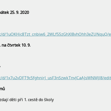
pátek 25. 9. 2020
ent/d/1uOKHic8Tzt_cnbiw6_2WLf55zGhXl8vhOhh3eZUNquQ/e
na čtvrtek 10. 9.
y
nt/d/1x7u2vDFT9c5fghnirJ_usF3nSzwkTnvJCaAJsWNMJl8/edi
omů
jí děti při 1. cestě do školy