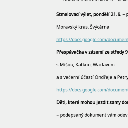
Stmelovací výlet, pondělí 21. 9. – 
Moravský kras, Švýcárna
https://docs.google.com/docum
Přespávačka v zázemí ze středy 9. 
s Míšou, Katkou, Waclavem
a s večerní účastí Ondřeje a Petr
https://docs.google.com/docume
Děti, které mohou jezdit samy d
– podepsaný dokument vám odevzda