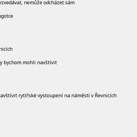
vyzvedávat, nemůže odcházet sám
ngotce
nicích
ly bychom mohli navštívit
vštívit rytířské vystoupení na náměstí v Řevnicích