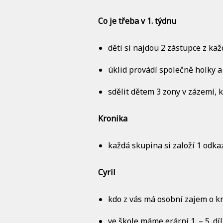
Co je třeba v 1. týdnu
děti si najdou 2 zástupce z ka
úklid provádí společně holky a
sdělit dětem 3 zony v zázemí,
Kronika
každá skupina si založí 1 odka
Cyril
kdo z vás má osobní zajem o kni
ve škole máme erární 1. – 5. díl