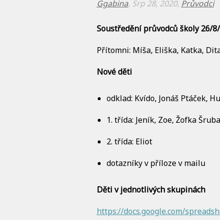
Ggabina
, Srp 28, 2020,
Průvodci
Soustředění průvodců školy 26/8
Přítomni: Míša, Eliška, Katka, Dit
Nové děti
odklad: Kvído, Jonáš Ptáček, H
1. třída: Jeník, Zoe, Žofka Šr
2. třída: Eliot
dotazníky v příloze v mailu
Děti v jednotlivých skupinách
https://docs.google.com/spre