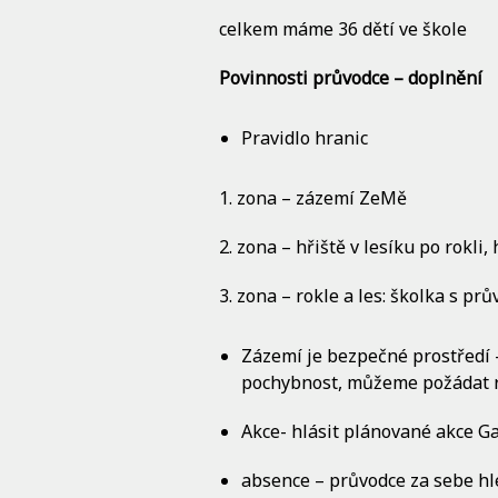
celkem máme 36 dětí ve škole
Povinnosti průvodce – doplnění
Pravidlo hranic
1. zona – zázemí ZeMě
2. zona – hřiště v lesíku po rokl
3. zona – rokle a les: školka s p
Zázemí je bezpečné prostředí –
pochybnost, můžeme požádat ro
Akce- hlásit plánované akce Ga
absence – průvodce za sebe hle