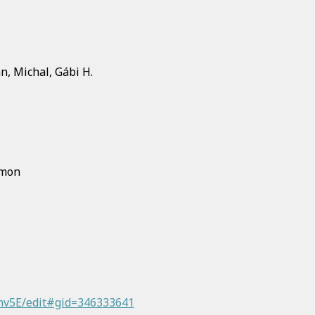
an, Michal, Gábi H.
Amon
v5E/edit#gid=346333641