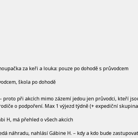
i, houpačka za keři a louka: pouze po dohodě s průvodcem
růvodcem, škola po dohodě
 proto při akcích mimo zázemí jedou jen průvodci, kteří jso
diče o podpoření. Max 1 výjezd týdně (+ expediční skupina
bi H, má přehled o všech akcích
dá náhradu, nahlásí Gábine H. – kdy a kdo bude zastupovat, 