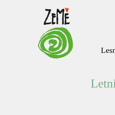
Lesn
Letn