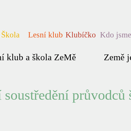
Škola
Lesní klub
Klubíčko
Kdo jsm
í klub a škola ZeMě
Země je
í soustředění průvodců 