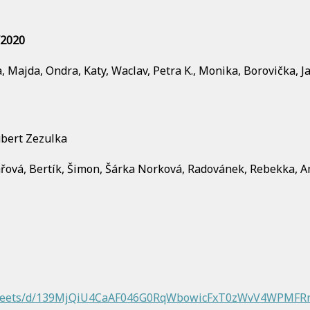
/2020
a, Majda, Ondra, Katy, Waclav, Petra K., Monika, Borovička, J
ubert Zezulka
ubařová, Bertík, Šimon, Šárka Norková, Radovánek, Rebekka, 
adsheets/d/139MjQiU4CaAF046G0RqWbowicFxT0zWvV4WPMFRn