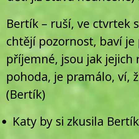
Bertík – ruší, ve ctvrte
chtějí pozornost, baví j
příjemné, jsou jak jejich 
pohoda, je pramálo, ví, 
(Bertík)
Katy by si zkusila Bertí