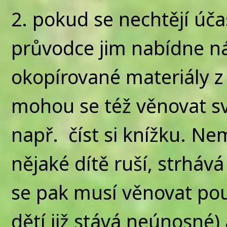
pokud se nechtějí úča
průvodce jim nabídne n
okopírované materiály z 
mohou se též věnovat s
např. číst si knížku. Ne
nějaké dítě ruší, strháv
se pak musí věnovat pou
dětí již stává neúnosné) 