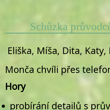
Schůzka průvodců
Eliška, Míša, Dita, Katy,
Monča chvíli přes telefo
Hory
probírání detailů s prův