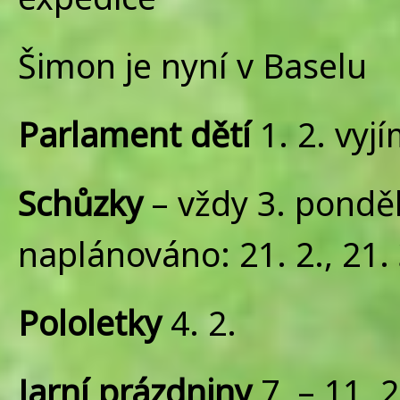
Šimon je nyní v Baselu
Parlament dětí
1. 2. vyj
Schůzky
– vždy 3. ponděl
naplánováno: 21. 2., 21. 
Pololetky
4. 2.
Jarní prázdniny
7. – 11. 2