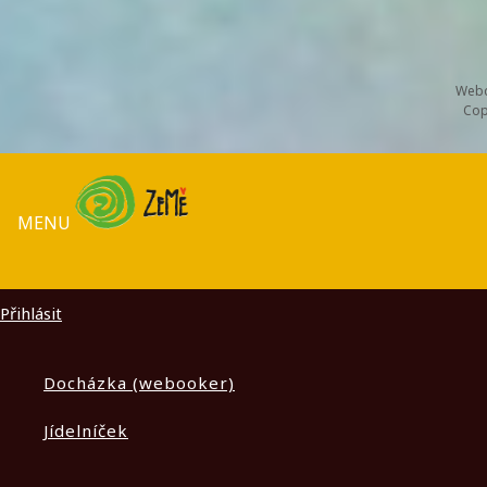
Webd
Cop
MENU
Přihlásit
Docházka (webooker)
Jídelníček