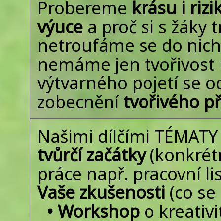
Probereme
krásu i riz
výuce
a proč si s žáky
netroufáme se do nich 
nemáme jen tvořivost 
výtvarného pojetí se 
zobecnění
tvořivého př
Našimi dílčími TÉMAT
tvůrčí začátky
(konkrétn
práce např. pracovní l
Vaše zkušenosti
(co se
• Workshop
o kreativi