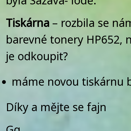
byla Sázava- lodě.
Tiskárna
– rozbila se ná
barevné tonery HP652, n
je odkoupit?
máme novou tiskárnu b
Díky a mějte se fajn
Gg