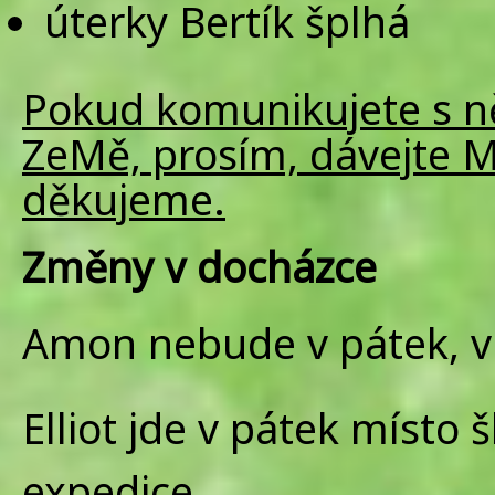
úterky Bertík šplhá
Pokud komunikujete s něj
ZeMě, prosím, dávejte M
děkujeme.
Změny v docházce
Amon nebude v pátek, v 
Elliot jde v pátek místo 
expedice