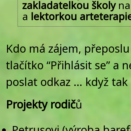
zakladatelkou školy
na
a
lektorkou arteterap
Kdo má zájem, přeposlu
tlačítko “Přihlásit se” 
poslat odkaz … když ta
Projekty rodič
ů
Petrusovi (výroba bare