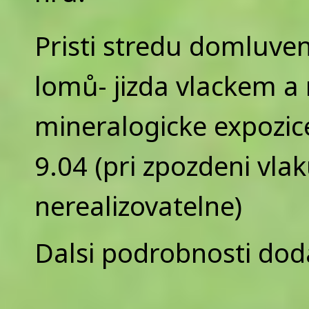
Pristi stredu domluve
lomů- jizda vlackem a
mineralogicke expozic
9.04 (pri zpozdeni vla
nerealizovatelne)
Dalsi podrobnosti do