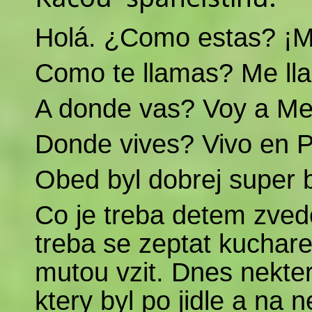
Holá. ¿Como estas? ¡M
Como te llamas? Me l
A donde vas? Voy a Me
Donde vives? Vivo en P
Obed byl dobrej super 
Co je treba detem zvedom
treba se zeptat kuchare
mutou vzit. Dnes nekter
ktery byl po jidle a na n