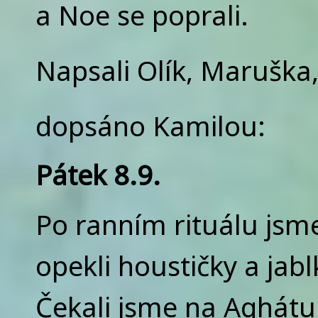
a Noe se poprali.
Napsali Olík, Maruška, 
dopsáno Kamilou:
Pátek 8.9.
Po ranním rituálu jsme
opekli houstičky a jabl
Čekali jsme na Aghátu 