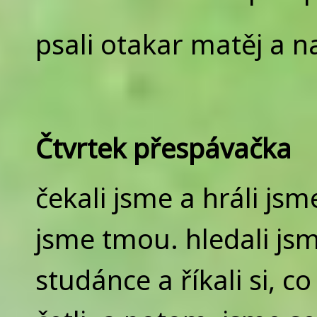
psali otakar matěj a n
Čtvrtek přespávačka
čekali jsme a hráli jsme
jsme tmou. hledali jsm
studánce a říkali si, c