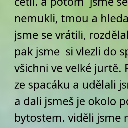
četli. a potom jsme se 
nemukli, tmou a hleda
jsme se vrátili, rozděla
pak jsme si vlezli do s
všichni ve velké jurtě
ze spacáku a udělali j
a dali jsmeš je okolo 
bytostem. viděli jsme 