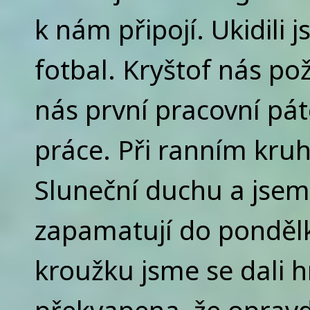
k nám připojí. Ukidili 
fotbal. Kryštof nás po
nás první pracovní pá
práce. Při ranním kruhu
Sluneční duchu a jsem z
zapamatují do pondělka
kroužku jsme se dali h