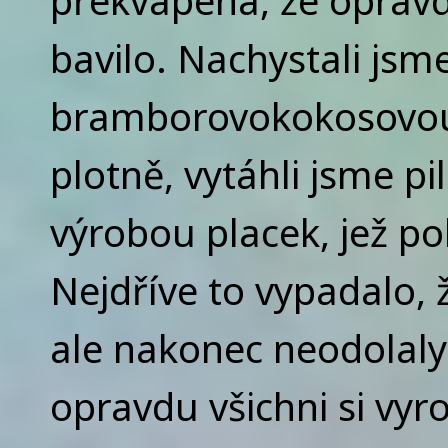
překvapena, že opravdu
bavilo. Nachystali jsme
bramborovokokosovou 
plotně, vytáhli jsme pi
výrobou placek, jež po
Nejdříve to vypadalo, ž
ale nakonec neodolaly 
opravdu všichni si vyro