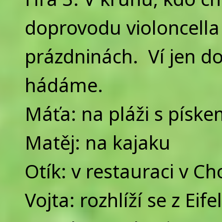
doprovodu violoncella 
prázdninách. Ví jen do
hádáme.
Máťa: na pláži s písk
Matěj: na kajaku
Otík: v restauraci v C
Vojta: rozhlíží se z Eif