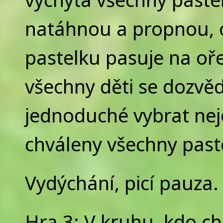
natáhnou a propnou, o
pastelku pasuje na oře
všechny děti se dozvěd
jednoduché vybrat nejo
chváleny všechny past
Vydýchání, picí pauza.
Hra 3: V kruhu, kdo ch