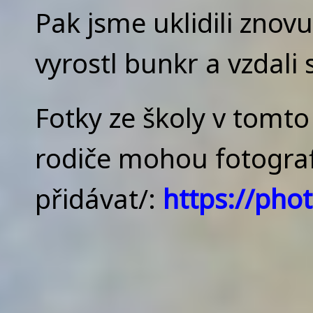
Pak jsme uklidili znov
vyrostl bunkr a vzdali 
Fotky ze školy v tomt
rodiče mohou fotogra
přidávat/:
https://pho