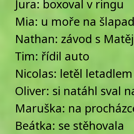
Jura: boxoval v ringu
Mia: u moře na šlapad
Nathan: závod s Matě
Tim: řídil auto
Nicolas: letěl letadle
Oliver: si natáhl sval 
Maruška: na procházc
Beátka: se stěhovala