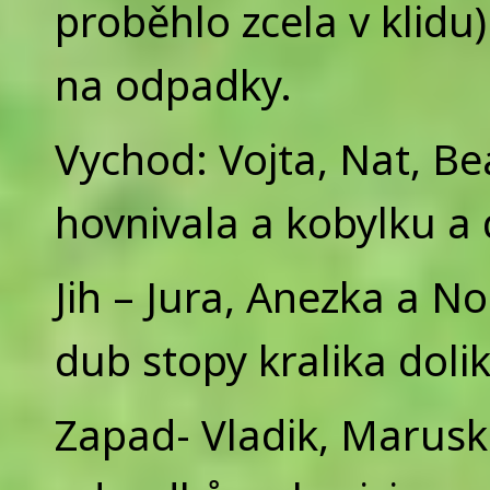
proběhlo zcela v klidu)
na odpadky.
Vychod: Vojta, Nat, Be
hovnivala a kobylku a 
Jih – Jura, Anezka a No
dub stopy kralika doli
Zapad- Vladik, Maruska