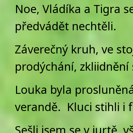
Noe, Vládíka a Tigra s
předvádět nechtěli.
Záverečný kruh, ve sto
prodýchání, zkliidněn
Louka byla prosluněná,
verandě. Kluci stihli i
Sešli jsem se v jurtě, v