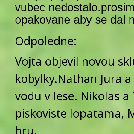
vubec nedostalo.prosim
opakovane aby se dal n
Odpoledne:
Vojta objevil novou sk
kobylky.Nathan Jura a 
vodu v lese. Nikolas a
piskoviste lopatama, M
hru.