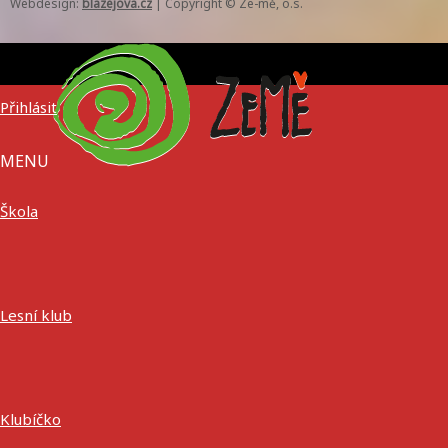
Webdesign:
blazejova.cz
|
Copyright © Ze-mě, o.s.
Přihlásit
MENU
Škola
Lesní klub
Klubíčko