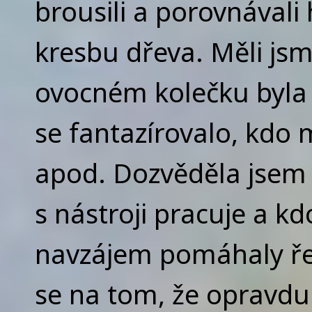
brousili a porovnávali 
kresbu dřeva. Měli jsme
ovocném kolečku byla 
se fantazírovalo, kdo
apod. Dozvěděla jsem
s nástroji pracuje a kd
navzájem pomáhaly řez
se na tom, že opravdu