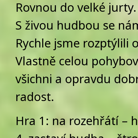
Rovnou do velké jurty.
S živou hudbou se ná
Rychle jsme rozptýlili 
Vlastně celou pohybovku
všichni a opravdu dob
radost.
Hra 1: na rozehřátí – h