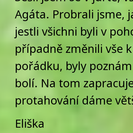
Agáta. Probrali jsme, j
jestli všichni byli v 
případně změnili vše k
pořádku, byly poznámk
bolí. Na tom zapracuj
protahování dáme větší
Eliška