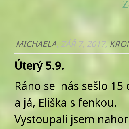
z
MICHAELA
, ZÁŘ 7, 2017,
KRO
Úterý 5.9.
Ráno se nás sešlo 15 d
a já, Eliška s fenkou.
Vystoupali jsem nahor