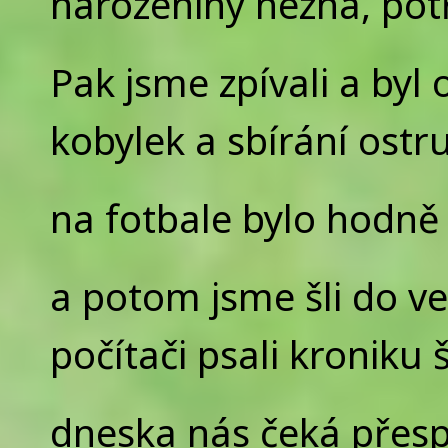
narozeniny nezná, pot
Pak jsme zpívali a byl 
kobylek a sbírání ostru
na fotbale bylo hodně 
a potom jsme šli do ve
počítači psali kroniku 
dneska nás čeká přes