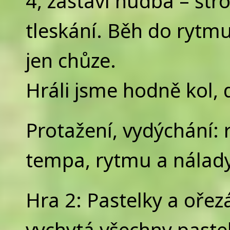
4, zastaví hudba – štr
tleskání. Běh do rytmu
jen chůze.
Hráli jsme hodně kol, d
Protažení, vydýchání: 
tempa, rytmu a nálad
Hra 2: Pastelky a oře
vychytá všechny pastel