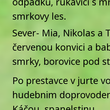
odpadků, rukavici s m
smrkovy les.
Sever- Mia, Nikolas a 
červenou konvici a ba
smrky, borovice pod st
Po prestavce v jurte v
hudebnim doprovodem 
Káčou spanelstinu.