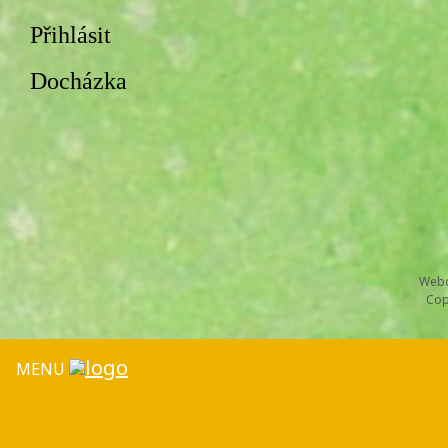
Přihlásit
Docházka
Webd
Cop
MENU