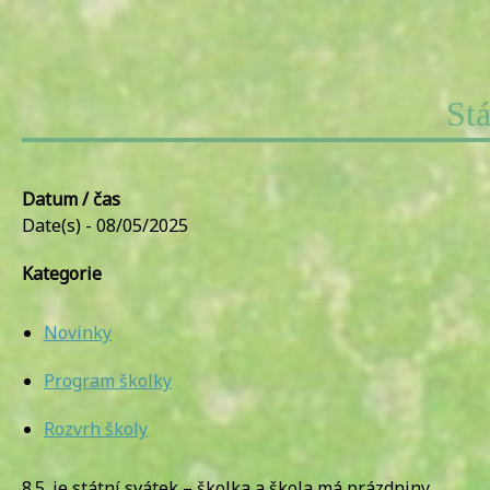
Stá
Datum / čas
Date(s) - 08/05/2025
Kategorie
Novinky
Program školky
Rozvrh školy
8.5. je státní svátek – školka a škola má prázdniny