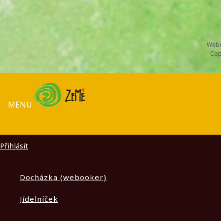
Webd
Cop
MENU
Přihlásit
Docházka (webooker)
Jídelníček