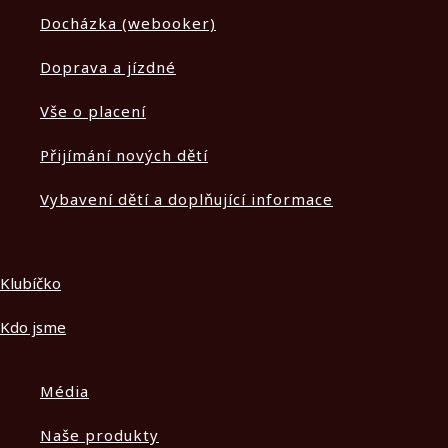
Docházka (webooker)
Doprava a jízdné
Vše o placení
Přijímání nových dětí
Vybavení dětí a doplňující informace
Klubíčko
Kdo jsme
Média
Naše produkty