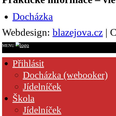
Docházka
Webdesign:
blazejova.cz
|
C
MENU
Přihlásit
Docházka (webooker)
Jídelníček
Škola
Jídelníček