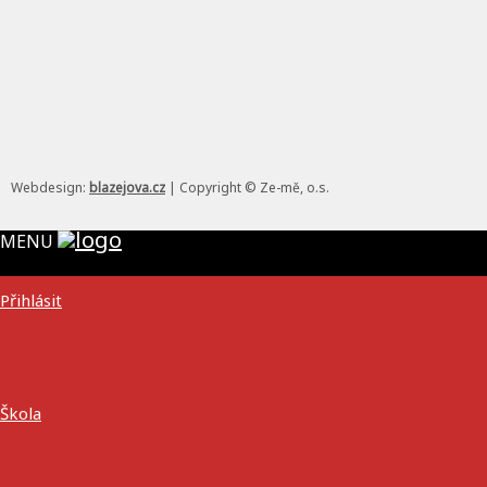
Webdesign:
blazejova.cz
|
Copyright © Ze-mě, o.s.
MENU
Přihlásit
Škola