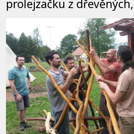
prolejzačku z dřevěných,