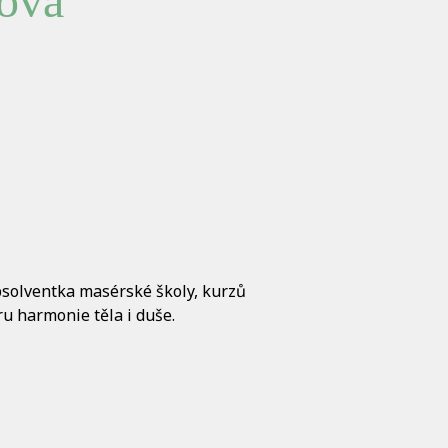
ová
bsolventka masérské školy, kurzů
ru harmonie těla i duše.