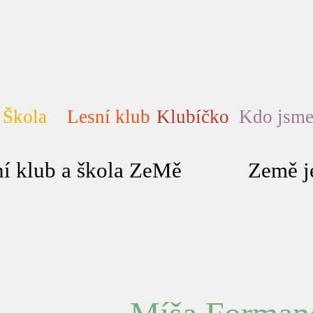
Škola
Lesní klub
Klubíčko
Kdo jsm
í klub a škola ZeMě
Země je