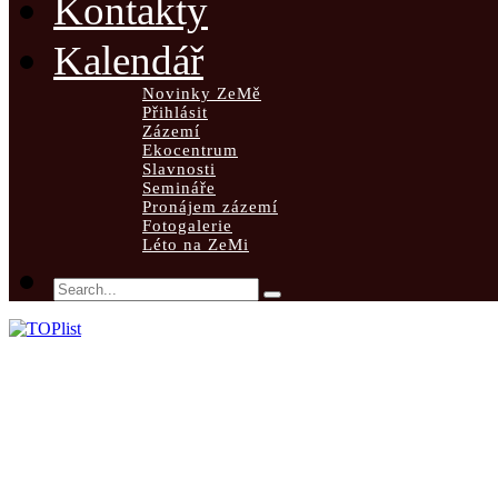
Kontakty
Kalendář
Novinky ZeMě
Přihlásit
Zázemí
Ekocentrum
Slavnosti
Semináře
Pronájem zázemí
Fotogalerie
Léto na ZeMi