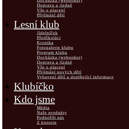
Docházka (webooker)
Doprava a jízdné
Vše o placení
Přijímání dětí
Lesní klub
Jídelníček
Předškoláci
Kronika
Fotogalerie klubu
Program klubu
Docházka (webooker)
Doprava a jízdné
Vše o placení
Přijímání nových dětí
Vybavení dětí a doplňující informace
Klubíčko
Kdo jsme
Média
Naše produkty
Podpořili nás
Z historie