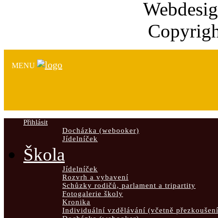
Webdesi
Copyrigh
MENU
Přihlásit
Docházka (webooker)
Jídelníček
Škola
Jídelníček
Rozvrh a vybavení
Schůzky rodičů, parlament a tripartity
Fotogalerie školy
Kronika
Individuální vzdělávání (včetně přezkoušení