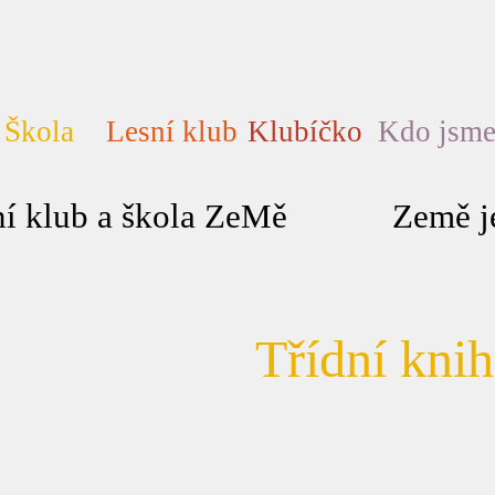
Škola
Lesní klub
Klubíčko
Kdo jsm
í klub a škola ZeMě
Země je
Třídní knih