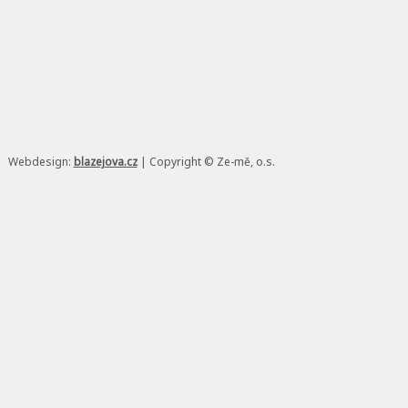
Webdesign:
blazejova.cz
|
Copyright © Ze-mě, o.s.