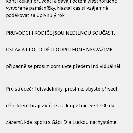
konci čekají průvodci a dávají dětem vlastnoručně
vytvořené památníčky. Nastal čas si vzájemně
poděkovat za uplynulý rok.
PRŮVODCI I RODIČE JSOU NEDÍLNOU SOUČÁSTÍ
OSLAV A PROTO DĚTI ODPOLEDNE NESVÁŽÍME,
případně se prosím domluvte předem individuálně!
Pro středeční divadelníky: prosíme, abyste přivedli
děti, které hrají Zvířátka a loupežníci ve 13:00 do
zázemí, kde spolu s Gábi D. a Luckou nachystáme