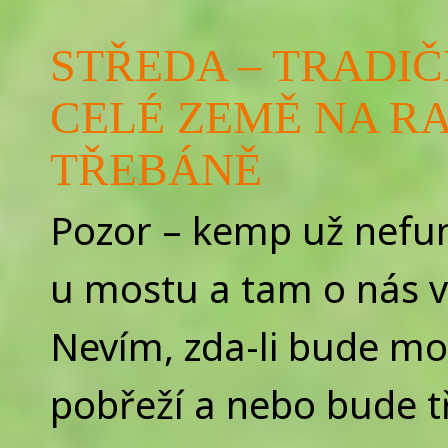
STŘEDA – TRADI
CELÉ ZEMĚ NA R
TŘEBÁNĚ
Pozor – kemp už nefun
u mostu a tam o nás v
Nevím, zda-li bude mo
pobřeží a nebo bude tř