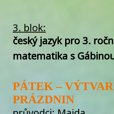
3. blok:
český jazyk pro 3. ročn
matematika s Gábino
PÁTEK – VÝTVAR
PRÁZDNIN
průvodci: Majda