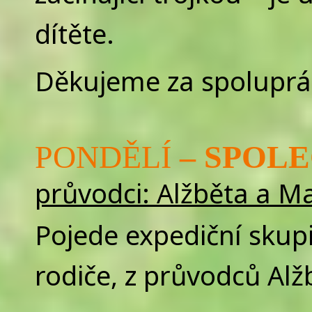
dítěte.
Děkujeme za spoluprác
PONDĚLÍ
– SPOL
průvodci: Alžběta a M
Pojede expediční skupi
rodiče, z průvodců Al