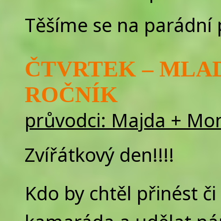
Těšíme se na parádní 
ČTVRTEK – MLADŠ
ROČNÍK
průvodci: Majda + Mo
Zvířátkový den!!!!
Kdo by chtěl přinést či