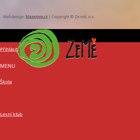
Webdesign:
blazejova.cz
|
Copyright © Ze-mě, o.s.
Přihlásit
MENU
Škola
Lesní klub