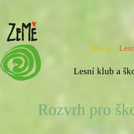
Škola
Lesn
Lesní klub a š
Rozvrh pro ško