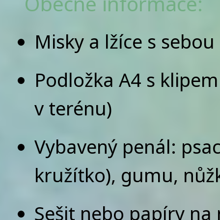
Obecné informace:
Misky a lžíce s sebou
Podložka A4 s klipem
v terénu)
Vybavený penál: psací 
kružítko), gumu, nůžk
Sešit nebo papíry na 