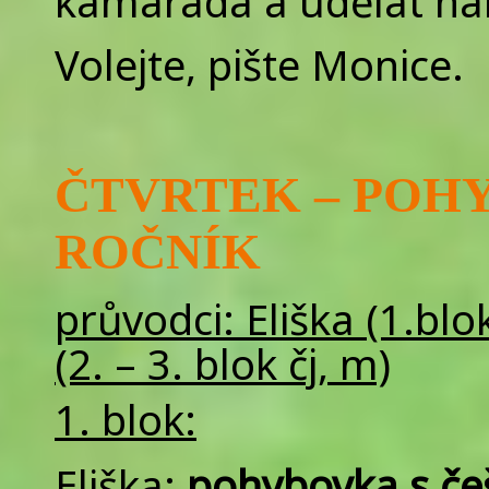
kamaráda a udělat n
Volejte, pište Monice.
ČTVRTEK –
POHYB
ROČNÍK
průvodci: Eliška (1.bl
(2. – 3. blok čj, m)
1. blok:
Eliška:
pohybovka s če