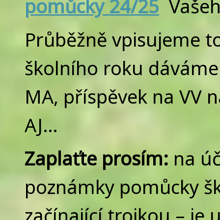
pomůcky 24/25
Vašeho
Průběžně vpisujeme t
školního roku dáváme –
MA, příspěvek na VV n
AJ…
Zaplaťte prosím:
na ú
poznámky pomůcky ško
začínající trojkou – j