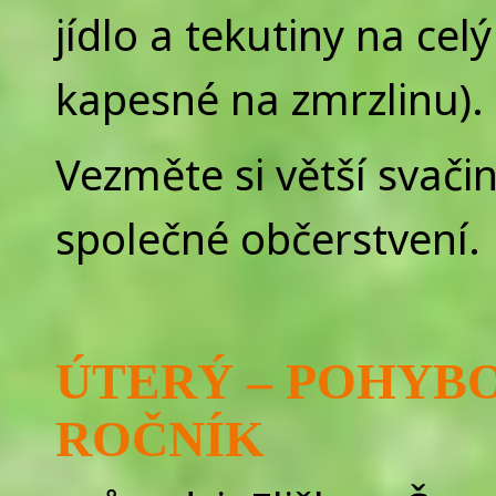
jídlo a tekutiny na cel
kapesné na zmrzlinu).
Vezměte si větší svači
společné občerstvení.
ÚTERÝ –
POHYBOV
ROČNÍK