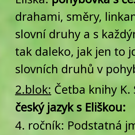
drahami, směry, linka
slovní druhy a s každ
tak daleko, jak jen to
slovních druhů v poh
2.blok:
Četba knihy K.
český jazyk s Eliškou:
4. ročník: Podstatná 