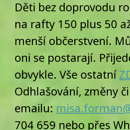
Děti bez doprovodu ro
na rafty 150 plus 50 a
menší občerstvení. M
oni se postarají. Přij
obvykle. Vše ostatní
Z
Odhlašování, změny či 
emailu:
misa.forman
704 659 nebo přes Wh