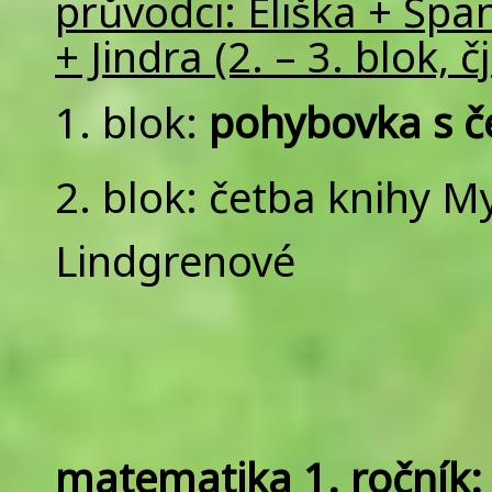
průvodci: Eliška + Špa
+ Jindra (2. – 3. blok, č
1. blok:
pohybovka s č
2. blok: četba knihy M
Lindgrenové
matematika 1. ročník