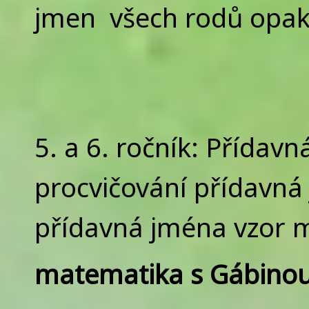
jmen všech rodů opak
5. a 6. ročník: Přídav
procvičování přídavná 
přídavná jména vzor 
m
atematika s Gábinou