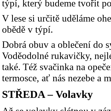
týpí, který budeme tvořit p
V lese si určitě uděláme ohe
obědě v týpí.
Dobrá obuv a oblečení do s
Voděodolné rukavičky, nejl
také. Též svačinka na opečen
termosce, ať nás nezebe a
STŘEDA – Volavky
Až se volavky slétnou v záz