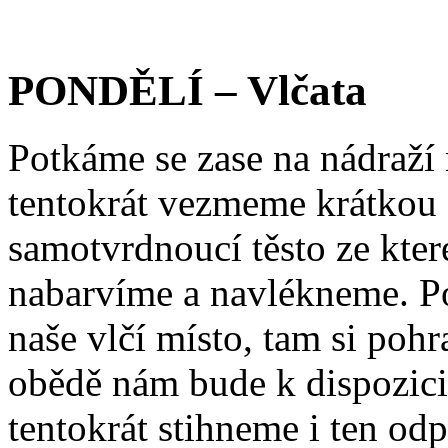
PONDĚLÍ – Vlčata
Potkáme se zase na nádraží
tentokrát vezmeme krátkou 
samotvrdnoucí těsto ze které
nabarvíme a navlékneme. Po
naše vlčí místo, tam si poh
obědě nám bude k dispozici 
tentokrát stihneme i ten od