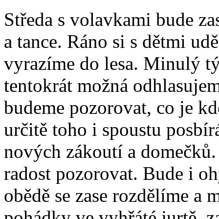
Středa s volavkami bude zas
a tance. Ráno si s dětmi udě
vyrazíme do lesa. Minulý tý
tentokrát možná odhlasuje
budeme pozorovat, co je kd
určitě toho i spoustu posb
nových zákoutí a domečků. H
radost pozorovat. Bude i o
obědě se zase rozdělíme a m
pohádky ve vyhřáté jurtě, 