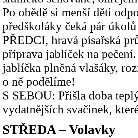
Po obědě si menší děti odpo
předškoláky čeká pár úkol
PŘEDCI, hravá písařská prů
příprava jablíček na pečen
jablíčka plněná vlašáky, ro
o ně podělíme!
S SEBOU: Přišla doba teplý
vydatnějších svačinek, kter
STŘEDA – Volavky