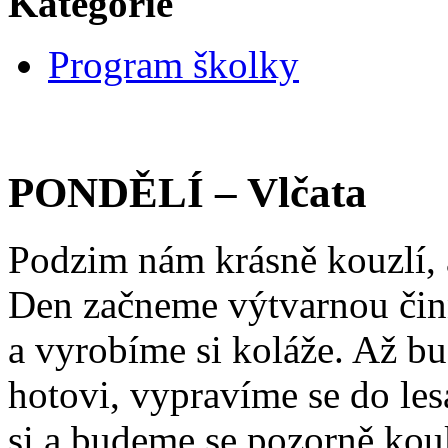
Kategorie
Program školky
PONDĚLÍ – Vlčata
Podzim nám krásně kouzlí, a
Den začneme výtvarnou činno
a vyrobíme si koláže. Až 
hotovi, vypravíme se do le
si a budeme se pozorně kouk