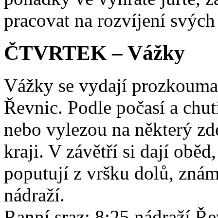
pracovat na rozvíjení svýc
ČTVRTEK – Vážky
Vážky se vydají prozkouma
Řevnic. Podle počasí a chut
nebo vylezou na některý zd
kraji. V závětří si dají oběd
poputují z vršku dolů, zná
nádraží.
Ranní sraz: 8:25 nádraží Ře