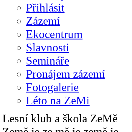
Přihlásit
Zázemí
Ekocentrum
Slavnosti
Semináře
Pronájem zázemí
Fotogalerie
Léto na ZeMi
Lesní klub a škola ZeMě
Země je ze mě je země je