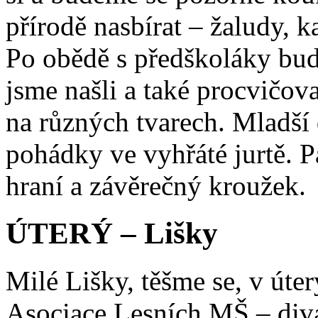
přírodě nasbírat – žaludy, 
Po obědě s předškoláky bud
jsme našli a také procvičov
na různých tvarech. Mladší 
pohádky ve vyhřáté jurtě. P
hraní a závěrečný kroužek.
ÚTERÝ – Lišky
Milé Lišky, těšme se, v úte
Asociace Lesních MŠ – diva