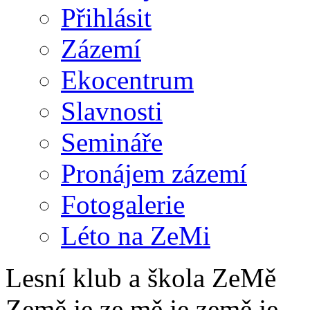
Přihlásit
Zázemí
Ekocentrum
Slavnosti
Semináře
Pronájem zázemí
Fotogalerie
Léto na ZeMi
Lesní klub a škola ZeMě
Země je ze mě je země je